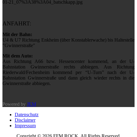
ANFAHRT:
Mit der Bahn:
U4 & U7 Richtung Enkheim (über Konstablerwache) bis Haltestelle
"Gwinnerstraße"
Mit dem Auto:
Aus Richtung A66 bzw. Hessencenter kommend, an der U-
Bahnstation Gwinnerstraße rechts abbiegen. Aus Richtung
Riederwald/Fechenheim kommend per “U-Turn” nach der U-
Bahnstation Gwinnerstraße und dann gleich wieder rechts in die
Gwinnerstraße abbiegen.
Powered by
JEM
Datenschutz
Disclaimer
Impressum
Copyright © 2026 FFM ROCK. All Rights Reserved.