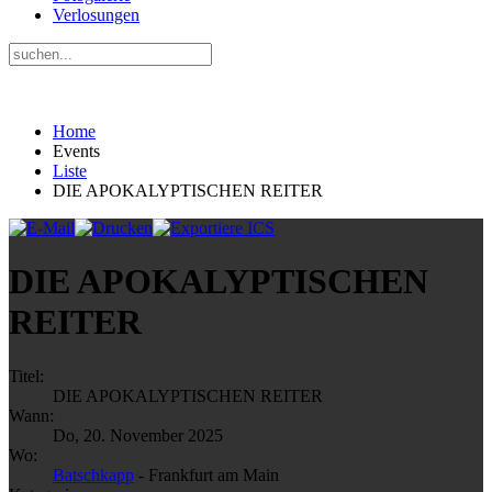
Verlosungen
Home
Events
Liste
DIE APOKALYPTISCHEN REITER
DIE APOKALYPTISCHEN
REITER
Titel:
DIE APOKALYPTISCHEN REITER
Wann:
Do, 20. November 2025
Wo:
Batschkapp
- Frankfurt am Main