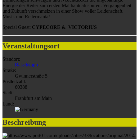
Energie der Reiter zum ersten Mal hautnah spüren. Vergangenheit
und Zukunft verschmelzen in einer Show voller Leidenschaft,
Musik und Reitermania!
Special Guest:
CYPECORE & VICTORIUS
Veranstaltungsort
Standort:
Batschkapp
Straße:
Gwinnerstraße 5
Postleitzahl:
60388
Stadt:
Frankfurt am Main
Land:
Beschreibung