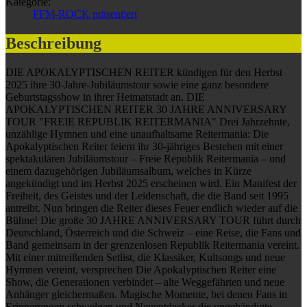
Kategorie:
FFM-ROCK präsentiert
Beschreibung
DIE APOKALYPTISCHEN REITER kündigen für den Herbst
2025 ihre 30-Jahre-Jubiläumstour sowie eine ganz besondere
Geburtstagsshow in ihrer Heimatstadt an. DIE
APOKALYPTISCHEN REITER 30 JAHRE ANNIVERSARY
TOUR "FREIE REPUBLIK REITERMANIA" Drei Jahrzehnte,
unzählige Hymnen und eine unaufhaltsame Reitermania: Die
Apokalyptischen Reiter feiern ihr 30-jähriges Bestehen mit einer
spektakulären Jubiläumstour – Freie Republik Reitermania – und
einem dazugehörigen Jubiläumsalbum, welches in Kürze
angekündigt und im Herbst 2025 erscheinen wird. Ein Manifest der
Freiheit, des Geistes und der Leidenschaft, die die Band seit 1995
antreibt. Nun bringen die Reiter dieses Feuer endlich wieder auf die
Bühne! Die große 30 JAHRE ANNIVERSARY TOUR führt durch
Deutschland, Österreich und die Schweiz – eine Reise, die Fans und
Band gemeinsam in der grenzenlosen Republik Reitermania vereint.
Mit einer mitreißenden Setlist, die Klassiker, Kultsongs und neue
Hymnen vereint, versprechen Die Apokalyptischen Reiter eine
Show, die Generationen verbindet – alte Weggefährten und neue
Anhänger gleichermaßen. Magische Momente, bei denen Fans in
Erinnerungen schwelgen und Neuentdecker die ungebändigte