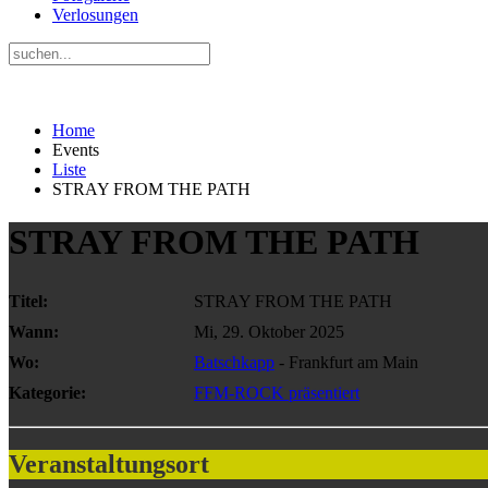
Verlosungen
Home
Events
Liste
STRAY FROM THE PATH
STRAY FROM THE PATH
Titel:
STRAY FROM THE PATH
Wann:
Mi, 29. Oktober 2025
Wo:
Batschkapp
- Frankfurt am Main
Kategorie:
FFM-ROCK präsentiert
Veranstaltungsort