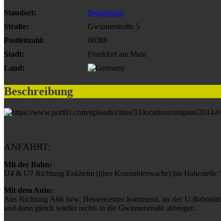
Standort:
Batschkapp
Straße:
Gwinnerstraße 5
Postleitzahl:
60388
Stadt:
Frankfurt am Main
Land:
Beschreibung
ANFAHRT:
Mit der Bahn:
U4 & U7 Richtung Enkheim (über Konstablerwache) bis Haltestelle 
Mit dem Auto:
Aus Richtung A66 bzw. Hessencenter kommend, an der U-Bahnstati
und dann gleich wieder rechts in die Gwinnerstraße abbiegen.