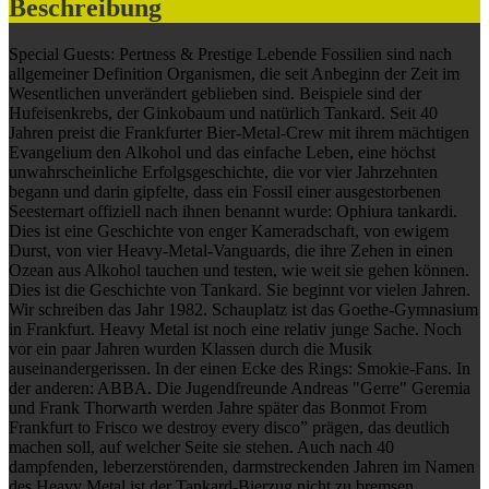
Beschreibung
Special Guests: Pertness & Prestige Lebende Fossilien sind nach
allgemeiner Definition Organismen, die seit Anbeginn der Zeit im
Wesentlichen unverändert geblieben sind. Beispiele sind der
Hufeisenkrebs, der Ginkobaum und natürlich Tankard. Seit 40
Jahren preist die Frankfurter Bier-Metal-Crew mit ihrem mächtigen
Evangelium den Alkohol und das einfache Leben, eine höchst
unwahrscheinliche Erfolgsgeschichte, die vor vier Jahrzehnten
begann und darin gipfelte, dass ein Fossil einer ausgestorbenen
Seesternart offiziell nach ihnen benannt wurde: Ophiura tankardi.
Dies ist eine Geschichte von enger Kameradschaft, von ewigem
Durst, von vier Heavy-Metal-Vanguards, die ihre Zehen in einen
Ozean aus Alkohol tauchen und testen, wie weit sie gehen können.
Dies ist die Geschichte von Tankard. Sie beginnt vor vielen Jahren.
Wir schreiben das Jahr 1982. Schauplatz ist das Goethe-Gymnasium
in Frankfurt. Heavy Metal ist noch eine relativ junge Sache. Noch
vor ein paar Jahren wurden Klassen durch die Musik
auseinandergerissen. In der einen Ecke des Rings: Smokie-Fans. In
der anderen: ABBA. Die Jugendfreunde Andreas "Gerre" Geremia
und Frank Thorwarth werden Jahre später das Bonmot From
Frankfurt to Frisco we destroy every disco” prägen, das deutlich
machen soll, auf welcher Seite sie stehen. Auch nach 40
dampfenden, leberzerstörenden, darmstreckenden Jahren im Namen
des Heavy Metal ist der Tankard-Bierzug nicht zu bremsen.