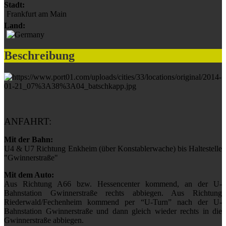
Stadt:
Frankfurt am Main
Land:
Beschreibung
ANFAHRT:
Mit der Bahn:
U4 & U7 Richtung Enkheim (über Konstablerwache) bis Haltestelle
"Gwinnerstraße"
Mit dem Auto:
Aus Richtung A66 bzw. Hessencenter kommend, an der U-
Bahnstation Gwinnerstraße rechts abbiegen. Aus Richtung
Riederwald/Fechenheim kommend per “U-Turn” nach der U-
Bahnstation Gwinnerstraße und dann gleich wieder rechts in die
Gwinnerstraße abbiegen.