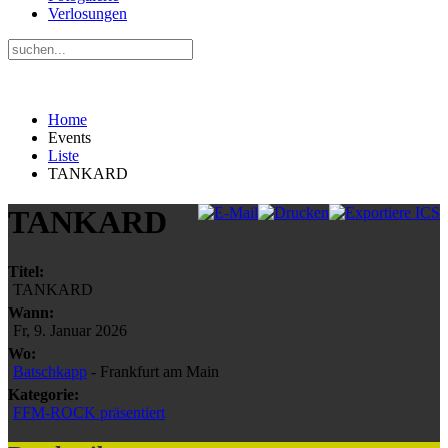
Verlosungen
Home
Events
Liste
TANKARD
TANKARD
Titel:
TANKARD
Wann:
Fr, 9. Januar 2026
Wo:
Batschkapp
- Frankfurt am Main
Kategorie:
FFM-ROCK präsentiert