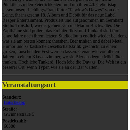
Pünktlich zu den Feierlichkeiten rund um ihren 40. Geburtstag
lassen unsere Lieblings-Frankfurter "Pawlow's Dawgs" von der
Leine, ihr insgesamt 18. Album und Debüt für das neue Label
Reaper Entertainment. Produziert und aufgenommen im Gernhard
Studio Troisdorf, wieder gemeinsam mit Martin Buchwalter. Die
Zapfhähne sind poliert, das Freibier fließt und Tankard sind fünf
lange Jahre nach ihrem letzten Studioalbum endlich wieder bei dem,
was sie am besten können: thrashen, Bier trinken und dabei Metal,
Humor und sarkastische Gesellschaftskritik geschickt zu einem
großen, rauschenden Fest werden lassen. Genau wie vor all den
Jahren in einem Klassenzimmer, wo sie Bier aus leeren Milchtüten
tranken. Hoch lebe Tankard. Hoch lebe die Dawgs. Die Welt ist ein
besserer Ort, wenn Typen wie sie an der Bar warten.
Veranstaltungsort
Standort:
Batschkapp
Straße:
Gwinnerstraße 5
Postleitzahl:
60388