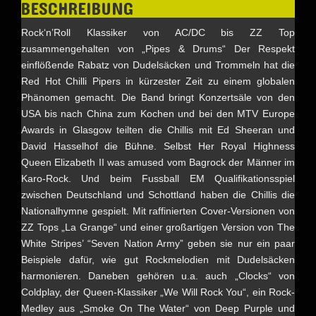
BESCHREIBUNG
Rock‘n’Roll Klassiker von AC/DC bis ZZ Top
zusammengehalten von „Pipes & Drums“ Der Respekt
einflößende Rabatz von Dudelsäcken und Trommeln hat die
Red Hot Chilli Pipers in kürzester Zeit zu einem globalen
Phänomen gemacht. Die Band bringt Konzertsäle von den
USA bis nach China zum Kochen und bei den MTV Europe
Awards in Glasgow teilten die Chillis mit Ed Sheeran und
David Hasselhof die Bühne. Selbst Her Royal Highness
Queen Elizabeth II was amused vom Bagrock der Männer im
Karo-Rock. Und beim Fussball EM Qualifikationsspiel
zwischen Deutschland und Schottland haben die Chillis die
Nationalhymne gespielt. Mit raffinierten Cover-Versionen von
ZZ Tops „La Grange“ und einer großartigen Version von The
White Stripes’ “Seven Nation Army” geben sie nur ein paar
Beispiele dafür, wie gut Rockmelodien mit Dudelsäcken
harmonieren. Daneben gehören u.a. auch „Clocks“ von
Coldplay, der Queen-Klassiker „We Will Rock You“, ein Rock-
Medley aus „Smoke On The Water“ von Deep Purple und