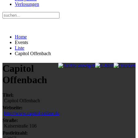
Verlosungen
Home
Events
Liste
Capitol Offenbach
Capitol
Offenbach
Titel:
Capitol Offenbach
Webseite:
http://www.capitol-online.de
Straße:
Kaiserstraße 106
Postleitzahl: