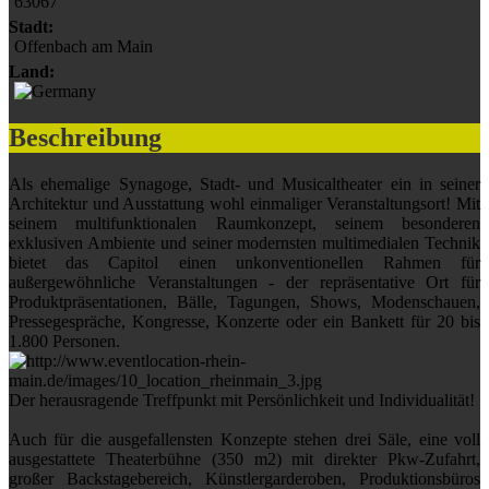
63067
Stadt:
Offenbach am Main
Land:
Beschreibung
Als ehemalige Synagoge, Stadt- und Musicaltheater ein in seiner
Architektur und Ausstattung wohl einmaliger Veranstaltungsort! Mit
seinem multifunktionalen Raumkonzept, seinem besonderen
exklusiven Ambiente und seiner modernsten multimedialen Technik
bietet das Capitol einen unkonventionellen Rahmen für
außergewöhnliche Veranstaltungen - der repräsentative Ort für
Produktpräsentationen, Bälle, Tagungen, Shows, Modenschauen,
Pressegespräche, Kongresse, Konzerte oder ein Bankett für 20 bis
1.800 Personen.
Der herausragende Treffpunkt mit Persönlichkeit und Individualität!
Auch für die ausgefallensten Konzepte stehen drei Säle, eine voll
ausgestattete Theaterbühne (350 m2) mit direkter Pkw-Zufahrt,
großer Backstagebereich, Künstlergarderoben, Produktionsbüros