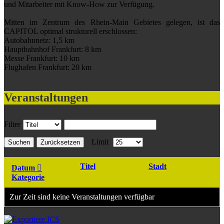
und Mitarbeiter mit Know-How zur Verfügung.
Mitten im Zentrum des Rhein-Main Gebietes gelegen, ist das
CAPITOL optimal strukturell erschlossen:
Autobahnnetz: 1,5 km
Hauptbahnhof Frankfurt: 8 km
Messe Frankfurt: 10 km
Flughafen Frankfurt: 20 km
Veranstaltungen
Filter
Limit
Suchen
Zurücksetzen
Titel
Stadt
Datum
Kategorie
Zur Zeit sind keine Veranstaltungen verfügbar