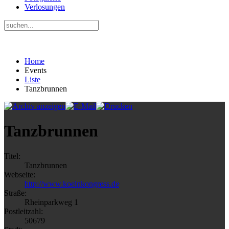
Verlosungen
Home
Events
Liste
Tanzbrunnen
Tanzbrunnen
Titel:
Tanzbrunnen
Webseite:
http://www.koelnkongress.de
Straße:
Rheinparkweg 1
Postleitzahl:
50679