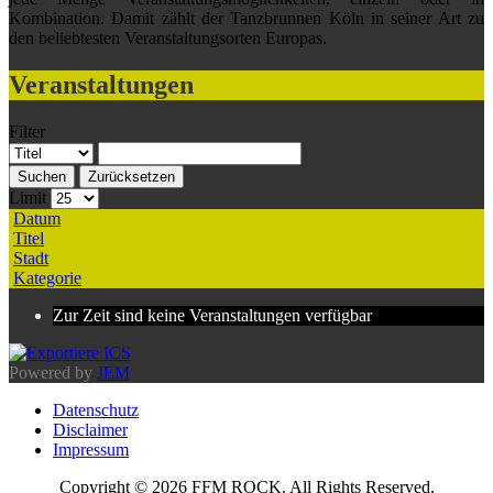
Kombination. Damit zählt der Tanzbrunnen Köln in seiner Art zu
den beliebtesten Veranstaltungsorten Europas.
Veranstaltungen
Filter
Suchen
Zurücksetzen
Limit
Datum
Titel
Stadt
Kategorie
Zur Zeit sind keine Veranstaltungen verfügbar
Powered by
JEM
Datenschutz
Disclaimer
Impressum
Copyright © 2026 FFM ROCK. All Rights Reserved.