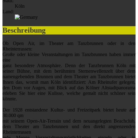
Stadt:
Köln
Land:
Beschreibung
Ob Open Air, im Theater am Tanzbrunnen oder in den
Rheinterrassen:
Große oder kleine Veranstaltungen im Tanzbrunnen haben immer
eine
ganz besondere Atmosphäre. Denn der Tanzbrunnen Köln mit
seiner Bühne, mit dem berühmten Sternenwellenzelt über dem
namengebenden Brunnen und dem Theater am Tanzbrunnen bietet
Ihnen das, womit man Köln identifiziert: Am Rheinufer gelegen,
den Dom vor Augen, mit Blick auf das Kölner Altstadtpanorama
erleben Sie hier eine Kulisse, welche gemalt nicht schöner sein
könnte.
Der 1928 entstandene Kultur- und Freizeitpark bietet heute auf
30.000 qm
mit seinem Open-Air-Terrain und dem neuangelegten Beachclub,
dem Theater am Tanzbrunnen und den direkt angrenzenden
Rheinterrassen
jede Menge Veranstaltungsmöglichkeiten, einzeln oder in