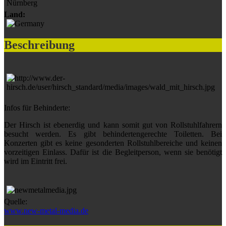
Nürnberg
Land:
Beschreibung
Infos für Behinderte:
Der Hirsch ist ebenerdig und kann somit gut von Rollstuhlfahrern
besucht werden. Es gibt behindertengerechte Toiletten. Bei
Konzerten gibt es keine gesonderten Rollstuhlbereiche und keinen
vorzeitigen Einlass. Dafür ist die Begleitperson, wenn sie benötigt
wird im Eintritt frei.
Quelle:
www.new-metal-media.de