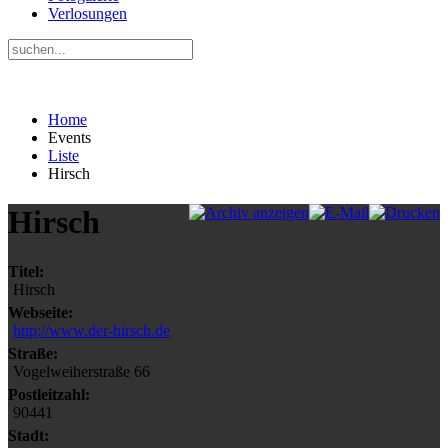
Verlosungen
Home
Events
Liste
Hirsch
Hirsch
Titel:
Hirsch
Webseite:
http://www.der-hirsch.de
Straße:
Vogelweiherstraße 66
Postleitzahl:
90441
Stadt: