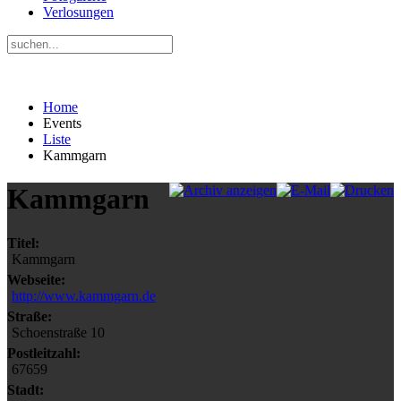
Verlosungen
Home
Events
Liste
Kammgarn
Kammgarn
Titel:
Kammgarn
Webseite:
http://www.kammgarn.de
Straße:
Schoenstraße 10
Postleitzahl:
67659
Stadt: