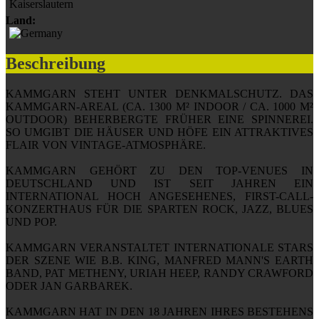
Kaiserslautern
Land:
Beschreibung
KAMMGARN STEHT UNTER DENKMALSCHUTZ. DAS
KAMMGARN-AREAL (CA. 1300 M² INDOOR / CA. 1000 M²
OUTDOOR) BEHERBERGTE FRÜHER EINE SPINNEREI.
SO UMGIBT DIE HÄUSER UND HÖFE EIN ATTRAKTIVES
FLAIR VON VINTAGE-ATMOSPHÄRE.
KAMMGARN GEHÖRT ZU DEN TOP-VENUES IN
DEUTSCHLAND UND IST SEIT JAHREN EIN
INTERNATIONAL HOCH ANGESEHENES, FIRST-CALL-
KONZERTHAUS FÜR DIE SPARTEN ROCK, JAZZ, BLUES
UND POP.
KAMMGARN VERANSTALTET INTERNATIONALE STARS
DER SZENE WIE B.B. KING, MANFRED MANN'S EARTH
BAND, PAT METHENY, URIAH HEEP, RANDY CRAWFORD
ODER JAN GARBAREK.
KAMMGARN HAT IN DEN 18 JAHREN IHRES BESTEHENS