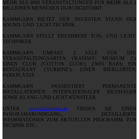
MEHR ALS 4000 VERANSTALTUNGEN FÜR MEHR ALS 2
MILLIONEN MENSCHEN DURCHGEFÜHRT.
KAMMGARN BIETET DEN NEUESTEN STAND DER
SOUND- UND LICHT-TECHNIK.
KAMMGARN STELLT ERFAHRENE TON- UND LICHT-
TECHNIKER.
KAMMGARN UMFAßT: 2 SÄLE FÜR DIV.
VERANSTALTUNGSARTEN ('KASINO'; 'MUSEUM 2');
EINEN CLUB ('COTTON CLUB'); ZWEI BARS; EIN
RESTAURANT ('TURBINE'); EINEN BIERGARTEN;
PARKPLÄTZE
KAMMGARN PRÄSENTIERT PERMANENTE
INSTALLATIONEN INTERNATIONALER BILDHAUER
SOWIE KLANG- UND LICHT-KÜNSTLER.
UNTER
www.kammgarn.de
FINDEN SIE EINEN
PANORAMARUNDGANG, DETAILLIERTE
INFORMATIONEN ZUM AKTUELLEN PROGRAMM, ZUR
TECHNIK ETC.