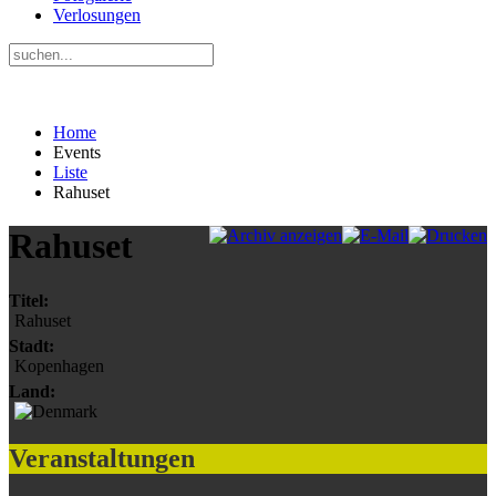
Verlosungen
Home
Events
Liste
Rahuset
Rahuset
Titel:
Rahuset
Stadt:
Kopenhagen
Land:
Veranstaltungen