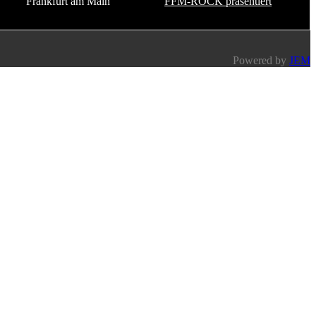
Frankfurt am Main
FFM-ROCK präsentiert
Powered by
JEM