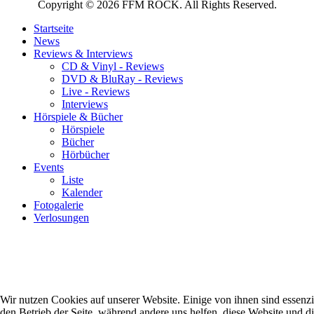
Copyright © 2026 FFM ROCK. All Rights Reserved.
Startseite
News
Reviews & Interviews
CD & Vinyl - Reviews
DVD & BluRay - Reviews
Live - Reviews
Interviews
Hörspiele & Bücher
Hörspiele
Bücher
Hörbücher
Events
Liste
Kalender
Fotogalerie
Verlosungen
Wir nutzen Cookies auf unserer Website. Einige von ihnen sind essenzie
den Betrieb der Seite, während andere uns helfen, diese Website und d