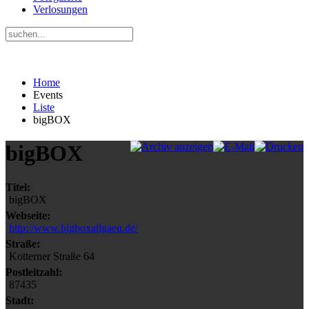
Verlosungen
Home
Events
Liste
bigBOX
bigBOX
Titel:
bigBOX
Webseite:
http://www.bigboxallgaeu.de/
Straße:
Kotterner Straße 64
Postleitzahl:
87435
Stadt: