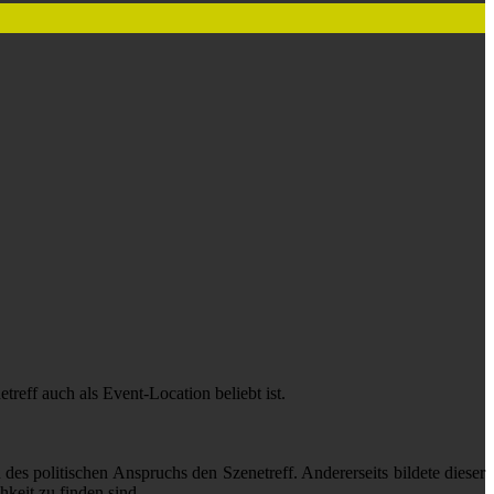
reff auch als Event-Location beliebt ist.
es politischen Anspruchs den Szenetreff. Andererseits bildete dieser
hkeit zu finden sind.