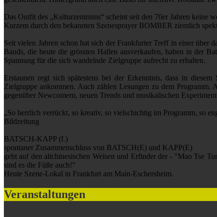
Das Outfit des „Kulturzentrums“ scheint seit den 70er Jahren keine
Kurzem durch den bekannten Szenesprayer BOMBER ziemlich spektaku
Seit vielen Jahren schon hat sich der Frankfurter Treff in einer übe
Bands, die heute die grössten Hallen ausverkaufen, haben in der Ba
Spannung für die sich wandelnde Zielgruppe aufrecht zu erhalten.
Erstaunen regt sich spätestens bei der Erkenntnis, dass in diesem 
Zielgruppe ankommen. Auch zählen Lesungen zu dem Programm. Aus d
gegenüber Newcomern, neuen Trends und musikalischen Experimenten. 
„So herrlich verrückt, so kreativ, so vielschichtig im Programm, so e
Bildzeitung
BATSCH-KAPP (f.)
spontaner Zusammenschluss von BATSCH(E) und KAPP(E)
geht auf den altchinesischen Weisen und Erfinder der - "Mao Tse Tu
sind es die Füße auch!"
Heute Szene-Lokal in Frankfurt am Main-Eschersheim.
Veranstaltungen