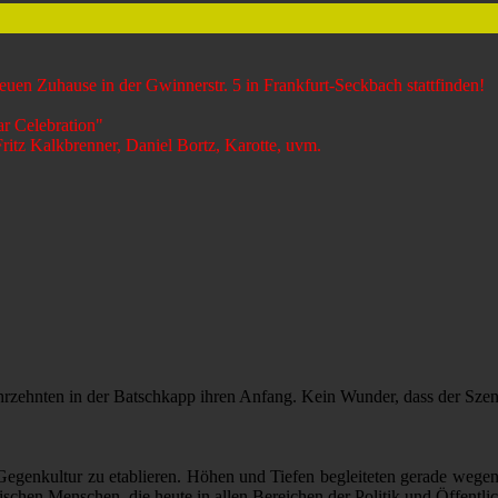
uen Zuhause in der Gwinnerstr. 5 in Frankfurt-Seckbach stattfinden!
r Celebration"
itz Kalkbrenner, Daniel Bortz, Karotte, uvm.
rzehnten in der Batschkapp ihren Anfang. Kein Wunder, dass der Szenet
Gegenkultur zu etablieren. Höhen und Tiefen begleiteten gerade wegen d
schen Menschen, die heute in allen Bereichen der Politik und Öffentlic