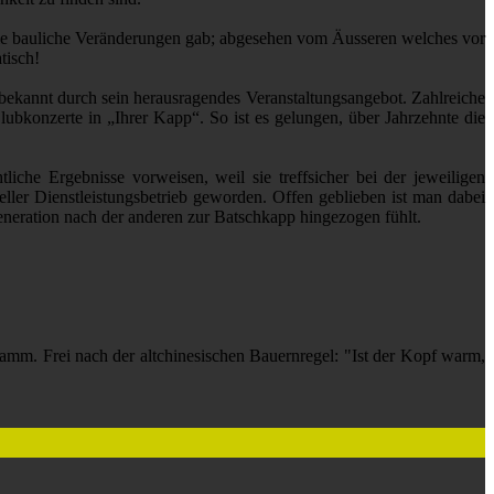
iele bauliche Veränderungen gab; abgesehen vom Äusseren welches vor
tisch!
t bekannt durch sein herausragendes Veranstaltungsangebot. Zahlreiche
ubkonzerte in „Ihrer Kapp“. So ist es gelungen, über Jahrzehnte die
liche Ergebnisse vorweisen, weil sie treffsicher bei der jeweiligen
er Dienstleistungsbetrieb geworden. Offen geblieben ist man dabei
neration nach der anderen zur Batschkapp hingezogen fühlt.
amm. Frei nach der altchinesischen Bauernregel: "Ist der Kopf warm,