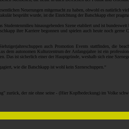
 wesentlichen Neuerungen mitgemacht zu haben, obwohl es natürlich v
lär besprüht wurde, ist die Einrichtung der Batschkapp eher pragma
r das Studentenmilieu hinausgehenden Szene etabliert und ist bundeswei
tschkapp ihre Karriere begonnen und spielen auch heute noch gerne Cl
Siebzigerjahreschuppen auch Promotion Events stattfinden, die beacht
em autonomen Kulturzentrum der Anfangsjahre ist ein professionell
Das ist sicherlich einer der Hauptgründe, weshalb sich eine Szenege
ngagiert, wie die Batschkapp ist wohl kein Szeneschuppen.“
ng" zurück, der nie ohne seine - (Hier Kopfbedeckung) im Volke schw