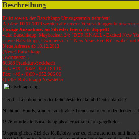
Beschreibung
Es ist soweit, der Batschkapp Umzugstermin steht fest!
Ab dem
10.12.2013
werden alle unsere Veranstaltungen in unserem ne
Einzige Ausnahme: an Silvester feiern wir doppelt!
- alte Batschkapp, Maybachstr. 24: "DER KNALL - Excited New Yea
- neue Batschkapp, Gwinnerstr. 5: " New Years Eve BY awake" mit Fr
Neue Adresse ab 10.12.2013
(Neue) Batschkapp
Gwinnerstr. 5
60388 Frankfurt-Seckbach
Tel.: +49 - (0)69 - 952 184 10
Fax: +49 - (0)69 - 952 986 09
Quelle: Batschkapp Newsletter
Trend – Location oder der beliebteste Rockclub Deutschlands ?
Nicht nur Bands, sondern auch viele Trends nahmen in den letzten Jah
1976 wurde die Batschkapp als alternativer Club gegründet.
Ursprüngliches Ziel des Kollektivs war es, eine autonome und linke 
geschichtliche Hintergrund auch eine Basis für intensive Kontakte zwi