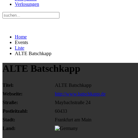
Verlosungen
Home
Events
Liste
ALTE Batschkapp
ALTE Batschkapp
Titel:
ALTE Batschkapp
Webseite:
http://www.batschkapp.de
Straße:
Maybachstraße 24
Postleitzahl:
60433
Stadt:
Frankfurt am Main
Land: