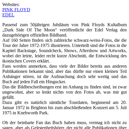
Websites:
PINK FLOYD
EDEL
Passend zum 50jährigen Jubiläum von Pink Floyds Kultalbum
„Dark Side Of The Moon“ veröffentlicht der Edel Verlag den
dazugehörigen offiziellen Bildband.
Auf 160 Seiten finden sich zahlreiche schwarz-weiss-Fotos, die die
Tour der Jahre 1972-1975 illustrieren. Unterteilt sind die Fotos in die
Kapitel Backstage, Soundcheck, Shows, Aftershow und Artworks,
wobei der letzte, leider recht kurze Abschnitt, die Entwicklung des
ikonischen Covers erklärt.
Fans werden anmerken, dass viele der Bilder bereits aus anderen
Publikationen bekannt sind, aber das dürfte nur einen kleinen Teil
Anhänger stören, ist die Aufmachung doch sehr wertig und das
Buch auf jeden Fall ein Hingucker.
Das die Bildbeschreibungen erst im Anhang zu finden sind, ist zwar
ungewohnt, aber so lenkt nichts von den Fotos ab, was mir gut
gefällt.
Dazu gibt es natürlich sämtliche Tourdaten, beginnend am 20.
Januar 1972 in Brighton bis zum abschließenden Konzert am 5. Juli
1975 in Knebworth Park.
Ob der beinharte Fan das Buch haben muss, vermag ich nicht zu
sagen, aber als Gelegenheitshörer, der nicht alle Publikationen über