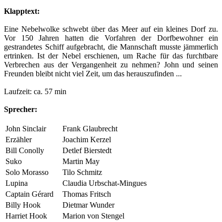
Klapptext:
Eine Nebelwolke schwebt über das Meer auf ein kleines Dorf zu.
Vor 150 Jahren hatten die Vorfahren der Dorfbewohner ein
gestrandetes Schiff aufgebracht, die Mannschaft musste jämmerlich
ertrinken. Ist der Nebel erschienen, um Rache für das furchtbare
Verbrechen aus der Vergangenheit zu nehmen? John und seinen
Freunden bleibt nicht viel Zeit, um das herauszufinden ...
Laufzeit: ca. 57 min
Sprecher:
John Sinclair
Frank Glaubrecht
Erzähler
Joachim Kerzel
Bill Conolly
Detlef Bierstedt
Suko
Martin May
Solo Morasso
Tilo Schmitz
Lupina
Claudia Urbschat-Mingues
Captain Gérard
Thomas Fritsch
Billy Hook
Dietmar Wunder
Harriet Hook
Marion von Stengel