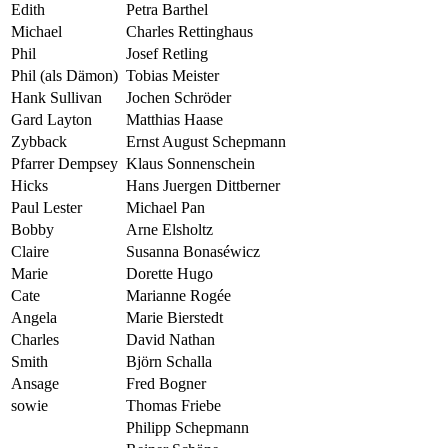
Edith
Petra Barthel
Michael
Charles Rettinghaus
Phil
Josef Retling
Phil (als Dämon)
Tobias Meister
Hank Sullivan
Jochen Schröder
Gard Layton
Matthias Haase
Zybback
Ernst August Schepmann
Pfarrer Dempsey
Klaus Sonnenschein
Hicks
Hans Juergen Dittberner
Paul Lester
Michael Pan
Bobby
Arne Elsholtz
Claire
Susanna Bonaséwicz
Marie
Dorette Hugo
Cate
Marianne Rogée
Angela
Marie Bierstedt
Charles
David Nathan
Smith
Björn Schalla
Ansage
Fred Bogner
sowie
Thomas Friebe
Philipp Schepmann