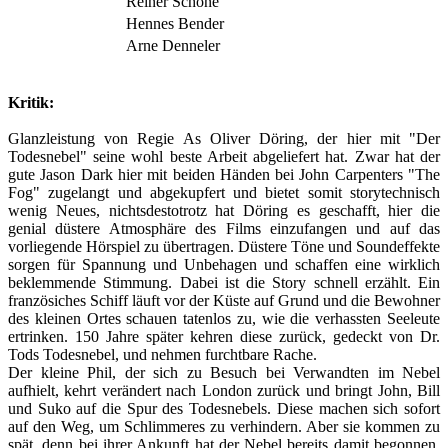
Reiner Schöne
Hennes Bender
Arne Denneler
Kritik:
Glanzleistung von Regie As Oliver Döring, der hier mit "Der
Todesnebel" seine wohl beste Arbeit abgeliefert hat. Zwar hat der
gute Jason Dark hier mit beiden Händen bei John Carpenters "The
Fog" zugelangt und abgekupfert und bietet somit storytechnisch
wenig Neues, nichtsdestotrotz hat Döring es geschafft, hier die
genial düstere Atmosphäre des Films einzufangen und auf das
vorliegende Hörspiel zu übertragen. Düstere Töne und Soundeffekte
sorgen für Spannung und Unbehagen und schaffen eine wirklich
beklemmende Stimmung. Dabei ist die Story schnell erzählt. Ein
französiches Schiff läuft vor der Küste auf Grund und die Bewohner
des kleinen Ortes schauen tatenlos zu, wie die verhassten Seeleute
ertrinken. 150 Jahre später kehren diese zurück, gedeckt von Dr.
Tods Todesnebel, und nehmen furchtbare Rache.
Der kleine Phil, der sich zu Besuch bei Verwandten im Nebel
aufhielt, kehrt verändert nach London zurück und bringt John, Bill
und Suko auf die Spur des Todesnebels. Diese machen sich sofort
auf den Weg, um Schlimmeres zu verhindern. Aber sie kommen zu
spät, denn bei ihrer Ankunft hat der Nebel bereits damit begonnen,