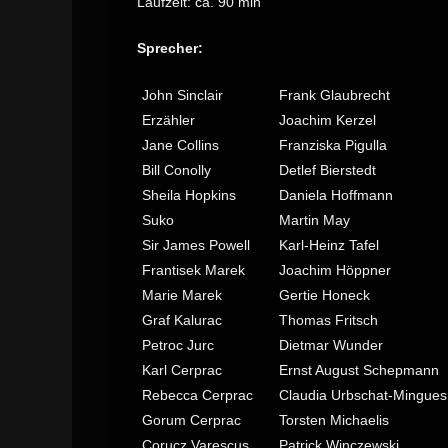
Laufzeit: ca. 90 min
Sprecher:
John Sinclair
Frank Glaubrecht
Erzähler
Joachim Kerzel
Jane Collins
Franziska Pigulla
Bill Conolly
Detlef Bierstedt
Sheila Hopkins
Daniela Hoffmann
Suko
Martin May
Sir James Powell
Karl-Heinz Tafel
Frantisek Marek
Joachim Höppner
Marie Marek
Gertie Honeck
Graf Kalurac
Thomas Fritsch
Petroc Jurc
Dietmar Wunder
Karl Cerprac
Ernst August Schepmann
Rebecca Cerprac
Claudia Urbschat-Mingues
Gorum Cerprac
Torsten Michaelis
Corucz Varescus
Patrick Winczewski