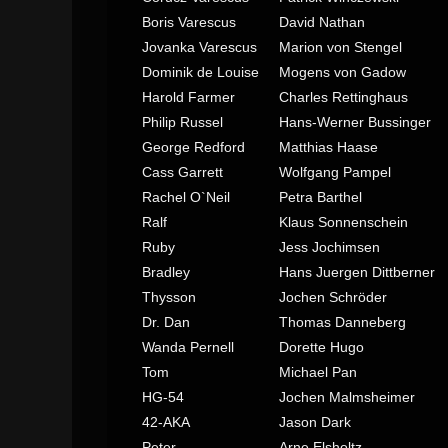
Boris Varescus
David Nathan
Jovanka Varescus
Marion von Stengel
Dominik de Louise
Mogens von Gadow
Harold Farmer
Charles Rettinghaus
Philip Russel
Hans-Werner Bussinger
George Redford
Matthias Haase
Cass Garrett
Wolfgang Pampel
Rachel O`Neil
Petra Barthel
Ralf
Klaus Sonnenschein
Ruby
Jess Jochimsen
Bradley
Hans Juergen Dittberner
Thysson
Jochen Schröder
Dr. Dan
Thomas Danneberg
Wanda Pernell
Dorette Hugo
Tom
Michael Pan
HG-54
Jochen Malmsheimer
42-AKA
Jason Dark
Peter
Arne Elsholtz