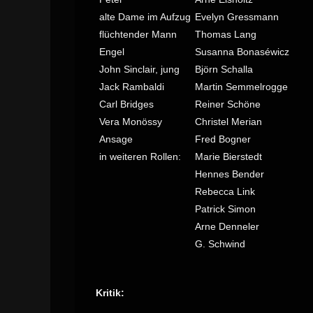
alte Dame im Aufzug
Evelyn Gressmann
flüchtender Mann
Thomas Lang
Engel
Susanna Bonaséwicz
John Sinclair, jung
Björn Schalla
Jack Rambaldi
Martin Semmelrogge
Carl Bridges
Reiner Schöne
Vera Monössy
Christel Merian
Ansage
Fred Bogner
in weiteren Rollen:
Marie Bierstedt
Hennes Bender
Rebecca Link
Patrick Simon
Arne Denneler
G. Schwind
Kritik: