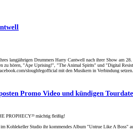
ntwell
 langjährigen Drummers Harry Cantwell nach ihrer Show am 28. Juli
en zu hören, "Ape Uprising!", "The Animal Spirits" und "Digital Resis
 facebook.com/sloughfegofficial mit den Musikern in Verbindung setzen
osten Promo Video und kündigen Tourdate
THE PROPHECY²³ mächtig fleißig!
h im Kohlekeller Studio ihr kommendes Album "Untrue Like A Boss" 