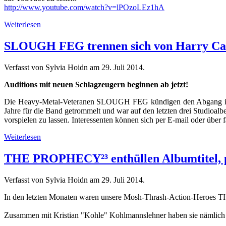
http://www.youtube.com/watch?v=lPOzoLEz1hA
Weiterlesen
SLOUGH FEG trennen sich von Harry Ca
Verfasst von Sylvia Hoidn am
29. Juli 2014
.
Auditions mit neuen Schlagzeugern beginnen ab jetzt!
Die Heavy-Metal-Veteranen SLOUGH FEG kündigen den Abgang ihres
Jahre für die Band getrommelt und war auf den letzten drei Studioalb
vorspielen zu lassen. Interessenten können sich per E-mail oder über
Weiterlesen
THE PROPHECY²³ enthüllen Albumtitel, p
Verfasst von Sylvia Hoidn am
29. Juli 2014
.
In den letzten Monaten waren unsere Mosh-Thrash-Action-Heroes 
Zusammen mit Kristian "Kohle" Kohlmannslehner haben sie nämlic