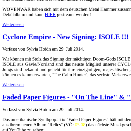
WOVENWAR haben sich mit dem deutschen Metal Hammer zusammengeta
Debütalbum und kann
HIER
gestreamt werden!
Weiterlesen
Cyclone Empire - New Signing: ISOLE !!!
Verfasst von Sylvia Hoidn am
29. Juli 2014
.
Wir können mit Stolz das Signing der mächtigen Doom-Gods ISOLE
ISOLE aus Gävle/Norrland sind das neuste Mitglied unserer CYCL
Jungs sind bekannt und geliebt für ihre einzigartigen, majestätisc
können es kaum erwarten, ‘The Calm Hunter‘, das sechste Meisterwerk
Weiterlesen
Faded Paper Figures - "On The Line" & "R
Verfasst von Sylvia Hoidn am
29. Juli 2014
.
Das amerikanische Synthpop-Trio "Faded Paper Figures" hält mit d
aus ihrem neuen Album "Relics" (VÖ:
05.08
) das nächste Musikgesch
auf YouTube zu sehen: