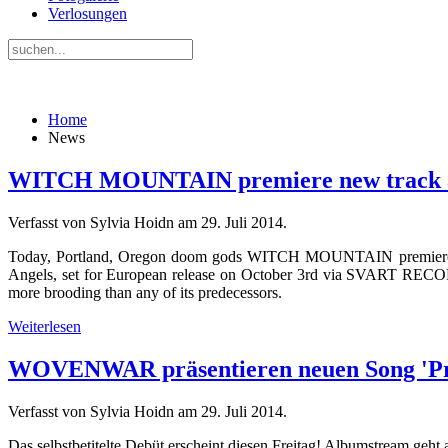
Verlosungen
Home
News
WITCH MOUNTAIN premiere new track a
Verfasst von Sylvia Hoidn am
29. Juli 2014
.
Today, Portland, Oregon doom gods WITCH MOUNTAIN premiere 
Angels, set for European release on October 3rd via SVART RECOR
more brooding than any of its predecessors.
Weiterlesen
WOVENWAR präsentieren neuen Song 'Prof
Verfasst von Sylvia Hoidn am
29. Juli 2014
.
Das selbstbetitelte Debüt erscheint diesen Freitag! Albumstream geht 