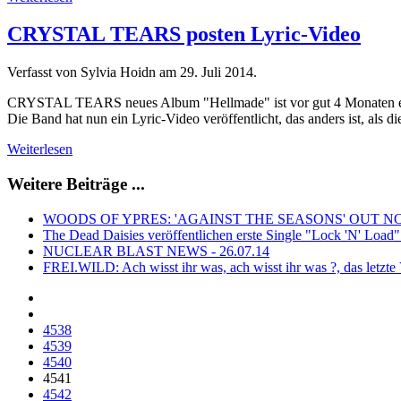
CRYSTAL TEARS posten Lyric-Video
Verfasst von Sylvia Hoidn am
29. Juli 2014
.
CRYSTAL TEARS neues Album "Hellmade" ist vor gut 4 Monaten e
Die Band hat nun ein Lyric-Video veröffentlicht, das anders ist, als d
Weiterlesen
Weitere Beiträge ...
WOODS OF YPRES: 'AGAINST THE SEASONS' OUT 
The Dead Daisies veröffentlichen erste Single "Lock 'N' Load
NUCLEAR BLAST NEWS - 26.07.14
FREI.WILD: Ach wisst ihr was, ach wisst ihr was ?, das letzte 
4538
4539
4540
4541
4542