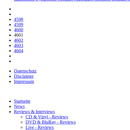
4598
4599
4600
4601
4602
4603
4604
Datenschutz
Disclaimer
Impressum
Startseite
News
Reviews & Interviews
CD & Vinyl - Reviews
DVD & BluRay - Reviews
Live - Reviews