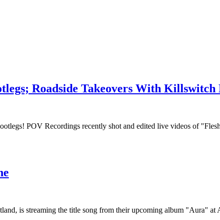
gs; Roadside Takeovers With Killswitch
otlegs! POV Recordings recently shot and edited live videos of "Fl
ne
and, is streaming the title song from their upcoming album "Aura" at