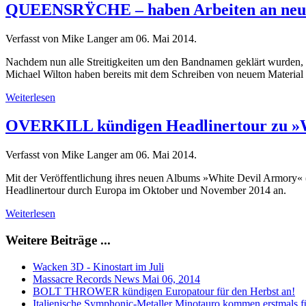
QUEENSRŸCHE – haben Arbeiten an neu
Verfasst von Mike Langer am
06. Mai 2014
.
Nachdem nun alle Streitigkeiten um den Bandnamen geklärt wurden,
Michael Wilton haben bereits mit dem Schreiben von neuem Material 
Weiterlesen
OVERKILL kündigen Headlinertour zu »Wh
Verfasst von Mike Langer am
06. Mai 2014
.
Mit der Veröffentlichung ihres neuen Albums »White Devil Armory«
Headlinertour durch Europa im Oktober und November 2014 an.
Weiterlesen
Weitere Beiträge ...
Wacken 3D - Kinostart im Juli
Massacre Records News Mai 06, 2014
BOLT THROWER kündigen Europatour für den Herbst an!
Italienische Symphonic-Metaller Minotauro kommen erstmals f