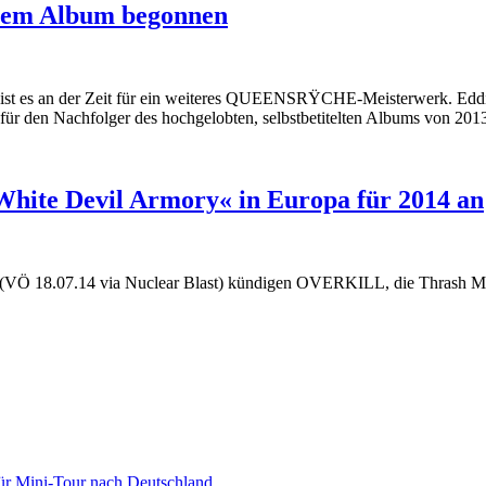
em Album begonnen
 ist es an der Zeit für ein weiteres QUEENSRŸCHE-Meisterwerk. Eddi
für den Nachfolger des hochgelobten, selbstbetitelten Albums von 20
ite Devil Armory« in Europa für 2014 an
 (VÖ 18.07.14 via Nuclear Blast) kündigen OVERKILL, die Thrash Me
ür Mini-Tour nach Deutschland