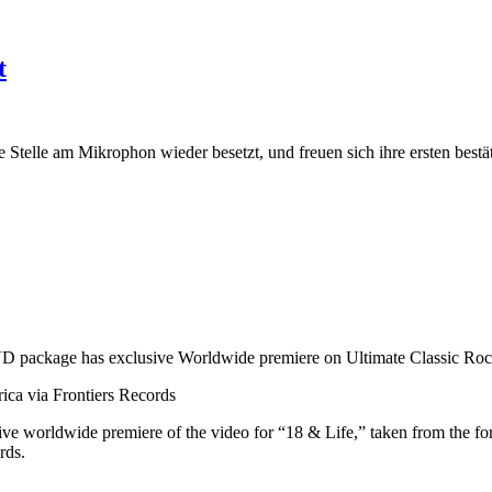
t
m Mikrophon wieder besetzt, und freuen sich ihre ersten bestätigt
D package has exclusive Worldwide premiere on Ultimate Classic Ro
ca via Frontiers Records
sive worldwide premiere of the video for “18 & Life,” taken from th
rds.