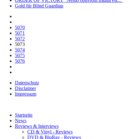
ORDER OF VICTORY "Nemo oblivioni tradita est..."
Gold für Blind Guardian
5070
5071
5072
5073
5074
5075
5076
Datenschutz
Disclaimer
Impressum
Startseite
News
Reviews & Interviews
CD & Vinyl - Reviews
DVD & BluRay - Reviews