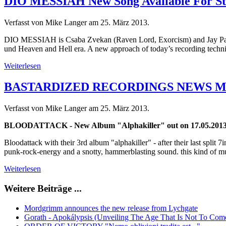
DIO MESSIAH New Song Available For S
Verfasst von Mike Langer am
25. März 2013
.
DIO MESSIAH is Csaba Zvekan (Raven Lord, Exorcism) and Jay Parma
und Heaven and Hell era. A new approach of today’s recording techniqu
Weiterlesen
BASTARDIZED RECORDINGS NEWS M
Verfasst von Mike Langer am
25. März 2013
.
BLOODATTACK - New Album "Alphakiller" out on 17.05.201
Bloodattack with their 3rd album "alphakiller" - after their last split
punk-rock-energy and a snotty, hammerblasting sound. this kind of musi
Weiterlesen
Weitere Beiträge ...
Mordgrimm announces the new release from Lychgate
Gorath - Apokálypsis (Unveiling The Age That Is Not To Come)