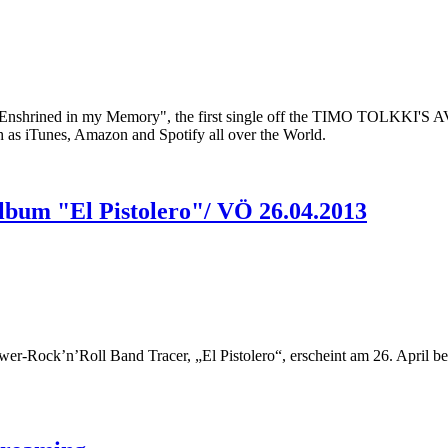
y of "Enshrined in my Memory", the first single off the TIMO TOLKK
ch as iTunes, Amazon and Spotify all over the World.
Album "El Pistolero"/ VÖ 26.04.2013
er-Rock’n’Roll Band Tracer, „El Pistolero“, erscheint am 26. April b