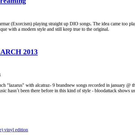
treaming
r (Exorcism) playing straight up DIO songs. The idea came too play
e with a modern style and still keep true to the original.
ARCH 2013
3
 7inch "lazarus" with alcatraz- 9 brandnew songs recorded in january @ t
c hasn´t been there before in this kind of style - bloodattack shows us 
 vinyl edition