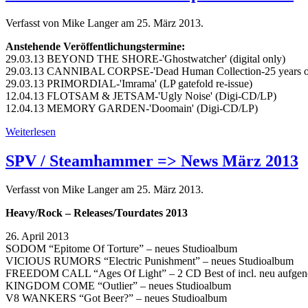
Verfasst von Mike Langer am
25. März 2013
.
Anstehende Veröffentlichungstermine:
29.03.13 BEYOND THE SHORE-'Ghostwatcher' (digital only)
29.03.13 CANNIBAL CORPSE-'Dead Human Collection-25 years of 
29.03.13 PRIMORDIAL-'Imrama' (LP gatefold re-issue)
12.04.13 FLOTSAM & JETSAM-'Ugly Noise' (Digi-CD/LP)
12.04.13 MEMORY GARDEN-'Doomain' (Digi-CD/LP)
Weiterlesen
SPV / Steamhammer => News März 2013
Verfasst von Mike Langer am
25. März 2013
.
Heavy/Rock – Releases/Tourdates 2013
26. April 2013
SODOM “Epitome Of Torture” – neues Studioalbum
VICIOUS RUMORS “Electric Punishment” – neues Studioalbum
FREEDOM CALL “Ages Of Light” – 2 CD Best of incl. neu aufge
KINGDOM COME “Outlier” – neues Studioalbum
V8 WANKERS “Got Beer?” – neues Studioalbum