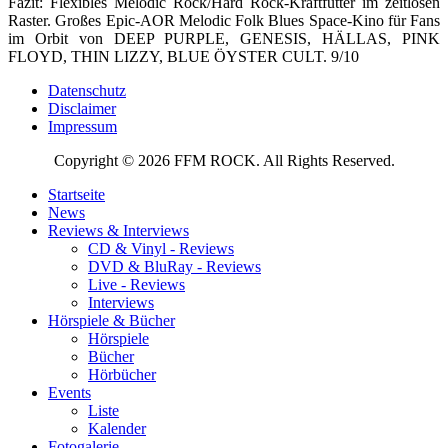
Fazit: Flexibles Melodic Rock/Hard Rock-Kraftfutter im zeitlosen
Raster. Großes Epic-AOR Melodic Folk Blues Space-Kino für Fans
im Orbit von DEEP PURPLE, GENESIS, HÄLLAS, PINK
FLOYD, THIN LIZZY, BLUE ÖYSTER CULT. 9/10
Datenschutz
Disclaimer
Impressum
Copyright © 2026 FFM ROCK. All Rights Reserved.
Startseite
News
Reviews & Interviews
CD & Vinyl - Reviews
DVD & BluRay - Reviews
Live - Reviews
Interviews
Hörspiele & Bücher
Hörspiele
Bücher
Hörbücher
Events
Liste
Kalender
Fotogalerie