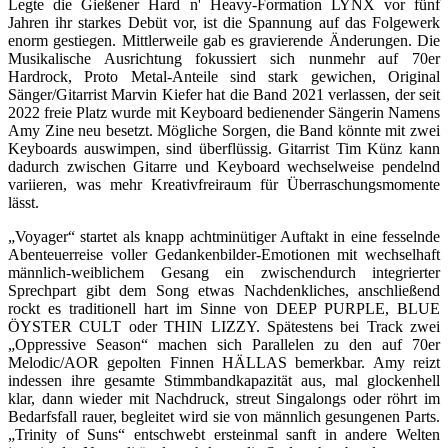
Legte die Gießener Hard n' Heavy-Formation LYNX vor fünf
Jahren ihr starkes Debüt vor, ist die Spannung auf das Folgewerk
enorm gestiegen. Mittlerweile gab es gravierende Änderungen. Die
Musikalische Ausrichtung fokussiert sich nunmehr auf 70er
Hardrock, Proto Metal-Anteile sind stark gewichen, Original
Sänger/Gitarrist Marvin Kiefer hat die Band 2021 verlassen, der seit
2022 freie Platz wurde mit Keyboard bedienender Sängerin Namens
Amy Zine neu besetzt. Mögliche Sorgen, die Band könnte mit zwei
Keyboards auswimpen, sind überflüssig. Gitarrist Tim Künz kann
dadurch zwischen Gitarre und Keyboard wechselweise pendelnd
variieren, was mehr Kreativfreiraum für Überraschungsmomente
lässt.
„Voyager“ startet als knapp achtminütiger Auftakt in eine fesselnde
Abenteuerreise voller Gedankenbilder-Emotionen mit wechselhaft
männlich-weiblichem Gesang ein zwischendurch integrierter
Sprechpart gibt dem Song etwas Nachdenkliches, anschließend
rockt es traditionell hart im Sinne von DEEP PURPLE, BLUE
ÖYSTER CULT oder THIN LIZZY. Spätestens bei Track zwei
„Oppressive Season“ machen sich Parallelen zu den auf 70er
Melodic/AOR gepolten Finnen HÄLLAS bemerkbar. Amy reizt
indessen ihre gesamte Stimmbandkapazität aus, mal glockenhell
klar, dann wieder mit Nachdruck, streut Singalongs oder röhrt im
Bedarfsfall rauer, begleitet wird sie von männlich gesungenen Parts.
„Trinity of Suns“ entschwebt ersteinmal sanft in andere Welten