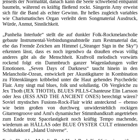
jenseits der Normalität, danach kann die Seele schwebend entspannt
baumeln, während es kräftig fließend rockt. Sängerin Amy erweist
sich für die Band als echter Gewinn. Ihr helles zugleich variables
wie Charismatisches Organ verleiht dem Songmaterial Ausdruck,
Würde, Anmut, Sinnlichkeit.
„Panhelia Interlude“ stellt die auf dunkler Folk-Rockmelancholie
gebaute Instrumental-Verbindungsnahtstelle zum Restmaterial dar,
ehe das Fremde Zeichen am Himmel („Stranger Sign in the Sky“)
erkennen lässt, dass es noch irgendwo da draußen etwas völlig
anderes gibt als die Menschheit. Kraftvoll melodisch vorwärts
rockend folgt ein Dammbruch ganzer Wagenladungen voller
Emotionen. „Seven Days of Darkness“ taucht hinein in den
Melancholie-Ozean, entwickelt per Akustikgitarre in Kombination
zu Flötenklängen kribbelnd unter die Haut gehendes Psychedelic
Flair. Amy singt mal blues, folk und solullastig. Ob Vergleiche zu
Jex Thoth (JEX THOTH), BLUES PILLS-Chanteuse Elin Larsson
oder Jess (JESS AND THE ANCIENT ONES) berechtigt wären?
Soviel mystisches Fusions-Rock-Flair wirkt ansteckend – ebenso
wie beim großen von durchweg unwiderstehlich rockigen
Gitarrengroove und Ami's dynamischer Stimmbandkraft angetrieben
zum Ende trotz Spacelastigkeit noch kräftig Tempo machende,
wiederum an HÄLLAS oder BLUE ÖYSTER CULT erinnernden
Schlußakkord „Island Universe“.