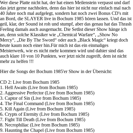
Wer diese Platte nicht hat, der hat einen Meilenstein verpasst und darf
das jetzt gerne nachholen, denn das hier ist nicht nur einfach mal nach
40 Jahre noch mal aufgelegt, sondern hat noch zwei Bonus CD's mit
an Bord, die SLAYER live in Bochum 1985 hören lassen. Und das ist
geil, klar, der Sound ist roh und stumpf, aber das genau hat das Thrash
Feeling damals auch ausgemacht. Die Setlist dieser Show hänge ich
an, denn solche Klassiker wie „Chemical Warfare“, „Show No
Mercy“, „Die By The Sword“ oder auch „Black Magic“ kriegt doch
heute kaum noch einer hin.Für mich ist das ein einmaliges
Meisterwerk, wie es nicht mehr kommen wird und dahier sind das
auch klare 10 von 10 Punkten, wer jetzt nicht zugreift, dem ist nicht
mehr zu helfen !!!
Hier die Songs der Bochum 1985'er Show in der Übersicht:
CD 2: Live from Bochum 1985
1. Hell Awaits (Live from Bochum 1985)
2. Aggressive Perfector (Live from Bochum 1985)
3. Captor of Sin (Live from Bochum 1985)
4. The Final Command (Live from Bochum 1985)
5. Kill Again (Live from Bochum 1985)
6. Crypts of Eternity (Live from Bochum 1985)
7. Fight Till Death (Live from Bochum 1985)
8. Necrophiliac (Live from Bochum 1985)
9. Haunting the Chapel (Live from Bochum 1985)