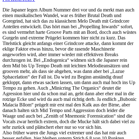
Die Japaner legen Album Nummer drei vor und da merkt man auch
einen musikalischen Wandel, war es früher Brutal Death und
Goregrind, hat sich das zu klassichem Melo Death mit Grindcore
Anteilen entwickelt. Das hört man bei „Propelling Inwards“ sofort,
es sind vermehrt harte Groove Parts mit an Bord, docch auch wüstes
Gurgeln und extreme Prügelei kommen hier nicht zu kurz. Das
Titelstück gleicht anfangs einer Grindcore attacke, dann kommt der
eklige Faktor etwas hinzu, bevor die rasende Maschinerie
angeworfen wird, aber immer wieder mit effektiven Breaks
durchzogen ist. Bei „Endogenica“ widmen sich die Japaner rein
dem Mid bis Up Tempo Death mit leichten Melodieansätzen und
grooven mehr, als dass sie abgehen, was dann aber bei „Lazue
Sphacelation“ der Fall ist. Da wird zu Beginn anständig drauf
gekloppt, dann etwas sacken lassen, um dann auch mal hoch ins Up
Tempo zu gehen. Auch „Minicring The Organics“ deutet die
Agression hier und da schon mal an, geht dann aber eher mal in die
rotzige Ecke und wird da aucb mal richtig derb. Ja endlich „Bubonic
Malacia Bllom“ prügelt mir erst mal den Kalk aus der Birne, aber
danach halten sich Mid Tempo und Aggression doch leider die
Waage und auch bei „Zenith of Mnemonic Forensication“ sind die
Vocals zwar herrlich extrem, doch die Mucke hält sich dabei viel zu
sehr zurück und plätschert eher nur so vor sich hin.
Also früher waren die Jungs viel extremer und das hat mir auch
besser gefallen, hier bleiben unterm Strich 6,8 von 10 Punkten