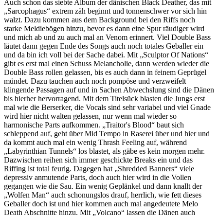
Auch schon das siebte Album der dänischen Black Deather, das mit
„Sarcophagus“ extrem zäh beginnt und tonnenschwer vor sich hin
walzt. Dazu kommen aus dem Background bei den Riffs noch
starke Meldiebögen hinzu, bevor es dann eine Spur räudiger wird
und mich ab und zu auch mal an Venom erinnert. Viel Double Bass
läutet dann gegen Ende des Songs auch noch totales Geballer ein
und da bin ich voll bei der Sache dabei. Mit „Sculptor Of Nations“
gibt es erst mal einen Schuss Melancholie, dann werden wieder die
Double Bass rollen gelassen, bis es auch dann in feinem Geprügel
mündet. Dazu tauchen auch noch pompöse und verzweifelt
klingende Passagen auf und in Sachen Abwechslung sind die Dänen
bis hierher hervorragend. Mit dem Titelsück blasten die Jungs erst
mal wie die Berserker, die Vocals sind sehr variabel und viel Gnade
wird hier nicht walten gelassen, nur wenn mal wieder so
harmonische Parts aufkommen. „Traitor's Blood“ baut sich
schleppend auf, geht über Mid Tempo in Raserei über und hier und
da kommt auch mal ein wenig Thrash Feeling auf, während
„Labyrinthian Tunnels“ los blastet, als gäbe es kein morgen mehr.
Dazwischen reihen sich immer geschickte Breaks ein und das
Riffing ist total feurig. Dagegen hat „Shredded Banners“ viele
depressiv anmutende Parts, doch auch hier wird in die Vollen
gegangen wie die Sau. Ein wenig Geplänkel und dann knallt der
„Wolfen Man“ auch schonungslos drauf, herrlich, wie fett dieses
Geballer doch ist und hier kommen auch mal angedeutete Melo
Death Abschnitte hinzu. Mit „Volcano“ lassen die Dänen auch