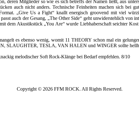
 deren Mitglieder so wie es sich betreffs der Namen ließt, aus unters
Stücken auch nicht anders. Technische Feinheiten machen sich bei g
t. „Give Us a Fight“ knallt energisch groovend mit viel würzig
st auch der Gesang, „The Other Side“ geht unwiderstehlich von inte
 mit dem Akustikstück „You Are“ wurde Liebhaberschaft seichter Kost 
tät mangelt es ebenso wenig, womit 11 THEORY schon mal ein gelungene
, SLAUGHTER, TESLA, VAN HALEN und WINGER sollte hellhör
 knackig melodischer Soft Rock-Klänge bei Bedarf empfehlen. 8/10
Copyright © 2026 FFM ROCK. All Rights Reserved.