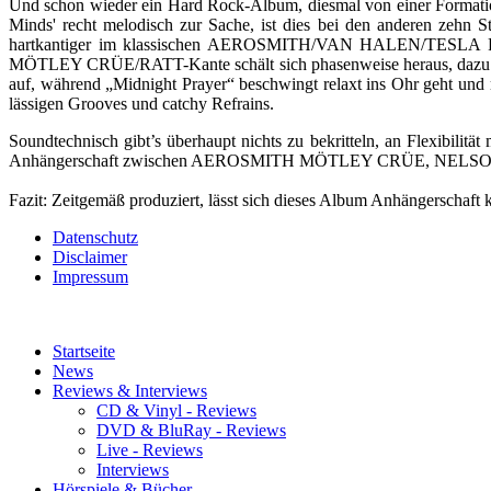
Und schon wieder ein Hard Rock-Album, diesmal von einer Formation,
Minds' recht melodisch zur Sache, ist dies bei den anderen zehn 
hartkantiger im klassischen AEROSMITH/VAN HALEN/TESLA Forma
MÖTLEY CRÜE/RATT-Kante schält sich phasenweise heraus, dazu pas
auf, während „Midnight Prayer“ beschwingt relaxt ins Ohr geht und
lässigen Grooves und catchy Refrains.
Soundtechnisch gibt’s überhaupt nichts zu bekritteln, an Flexibili
Anhängerschaft zwischen AEROSMITH MÖTLEY CRÜE, NELSON
Fazit: Zeitgemäß produziert, lässt sich dieses Album Anhängerschaft
Datenschutz
Disclaimer
Impressum
Startseite
News
Reviews & Interviews
CD & Vinyl - Reviews
DVD & BluRay - Reviews
Live - Reviews
Interviews
Hörspiele & Bücher