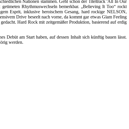
chiedlichen Nationen stammen. Geht schon der Titeltrack 'All In Our
ut getimeten Rhythmuswechseln bemerkbar. „Believing It Too“ rockt
em Esprit, inklusive heroischem Gesang, hard rockige NELSON,
nsivem Drive beseelt nach vorne, da kommt gar etwas Glam Feeling
gedacht. Hard Rock mit zeitgemäßer Produktion, basierend auf erdig
s Debüt am Start haben, auf dessen Inhalt sich künftig bauen lässt.
ig werden.