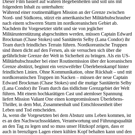
Dieser Film basiert auf wahren Begebenheiten und soll uns mit
folgendem Inhalt zu unterhalten:
Während einer routinemäßigen Mission an der Grenze zwischen
Nord- und Südkorea, stürzt ein amerikanischer Militärhubschrauber
nach einem schweren Sturm im nordkoreanischen Gebiet ab.
Nachdem ihr Vorgesetzter stirbt und sie von jeglicher
Militärunterstützung abgeschnitten werden, müssen Captain Edward
Brockman (Chase Stokes) und Sanitäterin Selby (Lana Condor) ihr
Team durch feindliches Terrain führen. Nordkoreanische Truppen
sind ihnen dicht auf den Fersen, als sie versuchen sich über die
gefährlichste Grenze der Welt in Sicherheit zu bringen. Als ein US-
Militärhubschrauber bei einer Routinemission über der koreanischen
Grenze abstürzt, beginnt ein verzweifelter Überlebenskampf hinter
feindlichen Linien. Ohne Kommunikation, ohne Rückhalt – und mit
nordkoreanischen Truppen im Nacken – müssen der neue Captain
Edward Brockman (Chase Stokes) und die mutige Sanitäterin Selby
(Lana Condor) ihr Team durch das tödlichste Grenzgebiet der Welt
führen. Mit einem hochkarätigen Cast und atemloser Spannung
liefert Mission Valiant One einen kompromisslosen Überlebens-
Thriller, in dem Mut, Zusammenhalt und Entschlossenheit über
Leben und Tod entscheiden.
Ja, wenn die Vorgesetzten bei dem Absturz ums Leben kommen, ist
es an den Nachwuchssoldaten, Verantwortung und Führungsqualität
an den Tag zu legen und so muss unser Hitzkopf zeigen, dass er
auch in brenzligen Lagen einen kühlen Kopf behalten kann und den