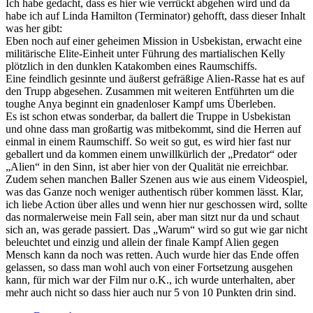
Ich habe gedacht, dass es hier wie verrückt abgehen wird und da
habe ich auf Linda Hamilton (Terminator) gehofft, dass dieser Inhalt
was her gibt:
Eben noch auf einer geheimen Mission in Usbekistan, erwacht eine
militärische Elite-Einheit unter Führung des martialischen Kelly
plötzlich in den dunklen Katakomben eines Raumschiffs.
Eine feindlich gesinnte und äußerst gefräßige Alien-Rasse hat es auf
den Trupp abgesehen. Zusammen mit weiteren Entführten um die
toughe Anya beginnt ein gnadenloser Kampf ums Überleben.
Es ist schon etwas sonderbar, da ballert die Truppe in Usbekistan
und ohne dass man großartig was mitbekommt, sind die Herren auf
einmal in einem Raumschiff. So weit so gut, es wird hier fast nur
geballert und da kommen einem unwillkürlich der „Predator“ oder
„Alien“ in den Sinn, ist aber hier von der Qualität nie erreichbar.
Zudem sehen manchen Baller Szenen aus wie aus einem Videospiel,
was das Ganze noch weniger authentisch rüber kommen lässt. Klar,
ich liebe Action über alles und wenn hier nur geschossen wird, sollte
das normalerweise mein Fall sein, aber man sitzt nur da und schaut
sich an, was gerade passiert. Das „Warum“ wird so gut wie gar nicht
beleuchtet und einzig und allein der finale Kampf Alien gegen
Mensch kann da noch was retten. Auch wurde hier das Ende offen
gelassen, so dass man wohl auch von einer Fortsetzung ausgehen
kann, für mich war der Film nur o.K., ich wurde unterhalten, aber
mehr auch nicht so dass hier auch nur 5 von 10 Punkten drin sind.