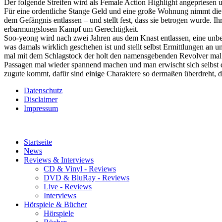
Der folgende Streifen wird als Female Action Highlight angepriesen un
Für eine ordentliche Stange Geld und eine große Wohnung nimmt die 
dem Gefängnis entlassen – und stellt fest, dass sie betrogen wurde.
erbarmungslosen Kampf um Gerechtigkeit.
Soo-yeong wird nach zwei Jahren aus dem Knast entlassen, eine unbe
was damals wirklich geschehen ist und stellt selbst Ermittlungen an und
mal mit dem Schlagstock der holt den namensgebenden Revolver mal au
Passagen mal wieder spannend machen und man erwischt sich selbst da
zugute kommt, dafür sind einige Charaktere so dermaßen überdreht, d
Datenschutz
Disclaimer
Impressum
Startseite
News
Reviews & Interviews
CD & Vinyl - Reviews
DVD & BluRay - Reviews
Live - Reviews
Interviews
Hörspiele & Bücher
Hörspiele