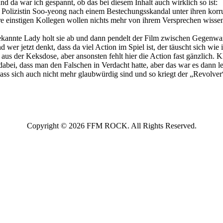
d da war ich gespannt, ob das bei diesem Inhalt auch wirklich so ist:
Polizistin Soo-yeong nach einem Bestechungsskandal unter ihren korru
 Ihre einstigen Kollegen wollen nichts mehr von ihrem Versprechen wis
kannte Lady holt sie ab und dann pendelt der Film zwischen Gegenwart
 wer jetzt denkt, dass da viel Action im Spiel ist, der täuscht sich wie 
s der Keksdose, aber ansonsten fehlt hier die Action fast gänzlich. K
bei, dass man den Falschen in Verdacht hatte, aber das war es dann l
ass sich auch nicht mehr glaubwürdig sind und so kriegt der „Revolve
Copyright © 2026 FFM ROCK. All Rights Reserved.