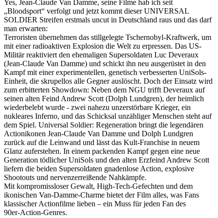
Yes, Jean-Claude Van Damme, seine Filme hab ich seit
„Bloodsport“ verfolgt und jetzt kommt dieser UNIVERSAL
SOLDIER Streifen erstmals uncut in Deutschland raus und das darf
man erwarten:
Terroristen übernehmen das stillgelegte Tschernobyl‑Kraftwerk, um
mit einer radioaktiven Explosion die Welt zu erpressen. Das US-
Militär reaktiviert den ehemaligen Supersoldaten Luc Deveraux
(Jean-Claude Van Damme) und schickt ihn neu ausgerüstet in den
Kampf mit einer experimentellen, genetisch verbesserten UniSols-
Einheit, die skrupellos alle Gegner auslöscht. Doch der Einsatz wird
zum erbitterten Showdown: Neben dem NGU trifft Deveraux auf
seinen alten Feind Andrew Scott (Dolph Lundgren), der heimlich
wiederbelebt wurde - zwei nahezu unzerstörbare Krieger, ein
nukleares Inferno, und das Schicksal unzähliger Menschen steht auf
dem Spiel. Universal Soldier: Regeneration bringt die legendären
Actionikonen Jean‑Claude Van Damme und Dolph Lundgren
zurück auf die Leinwand und lässt das Kult-Franchise in neuem
Glanz auferstehen. In einem packenden Kampf gegen eine neue
Generation tödlicher UniSols und den alten Erzfeind Andrew Scott
liefern die beiden Supersoldaten gnadenlose Action, explosive
Shootouts und nervenzerreißende Nahkämpfe.
Mit kompromissloser Gewalt, High-Tech-Gefechten und dem
ikonischen Van‑Damme‑Charme bietet der Film alles, was Fans
klassischer Actionfilme lieben – ein Muss für jeden Fan des
90er‑Action-Genres.