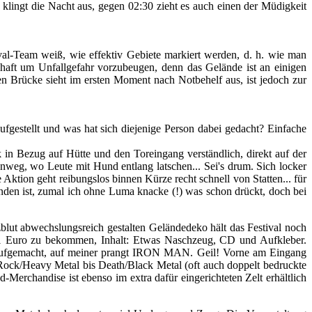
gt die Nacht aus, gegen 02:30 zieht es auch einen der Müdigkeit
Team weiß, wie effektiv Gebiete markiert werden, d. h. wie man
ilhaft um Unfallgefahr vorzubeugen, denn das Gelände ist an einigen
nden Brücke sieht im ersten Moment nach Notbehelf aus, ist jedoch zur
fgestellt und was hat sich diejenige Person dabei gedacht? Einfache
 in Bezug auf Hütte und den Toreingang verständlich, direkt auf der
nweg, wo Leute mit Hund entlang latschen... Sei's drum. Sich locker
Aktion geht reibungslos binnen Kürze recht schnell von Statten... für
funden ist, zumal ich ohne Luma knacke (!) was schon drückt, doch bei
ut abwechslungsreich gestalten Geländedeko hält das Festival noch
 1 Euro zu bekommen, Inhalt: Etwas Naschzeug, CD und Aufkleber.
t aufgemacht, auf meiner prangt IRON MAN. Geil! Vorne am Eingang
d Rock/Heavy Metal bis Death/Black Metal (oft auch doppelt bedruckte
-Merchandise ist ebenso im extra dafür eingerichteten Zelt erhältlich