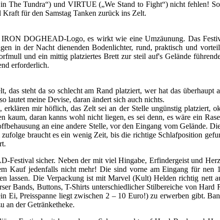
e Tundra“) und VIRTUE („We Stand to Fight“) nicht fehlen! So klin
 Kraft für den Samstag Tanken zurück ins Zelt.
es IRON DOGHEAD-Logo, es wirkt wie eine Umzäunung. Das Festival-
ungen in der Nacht dienenden Bodenlichter, rund, praktisch und vorte
orfmull und ein mittig platziertes Brett zur steil auf's Gelände führe
nd erforderlich.
 das steht da so schlecht am Rand platziert, wer hat das überhaupt au
 so lautet meine Devise, daran ändert sich auch nichts.
ren mir höflich, das Zelt sei an der Stelle ungünstig platziert, ok
en kaum, daran kanns wohl nicht liegen, es sei denn, es wäre ein Rase
offbehausung an eine andere Stelle, vor den Eingang vom Gelände. Die 
zufolge braucht es ein wenig Zeit, bis die richtige Schlafposition ge
t.
stival sicher. Neben der mit viel Hingabe, Erfindergeist und Herzbl
dem Kauf jedenfalls nicht mehr! Die sind vorne am Eingang für nen
n lassen. Die Verpackung ist mit Marvel (Kult) Helden richtig net
rser Bands, Buttons, T-Shirts unterschiedlicher Stilbereiche von Har
n Ei, Preisspanne liegt zwischen 2 – 10 Euro!) zu erwerben gibt. Band
u an der Getränketheke.