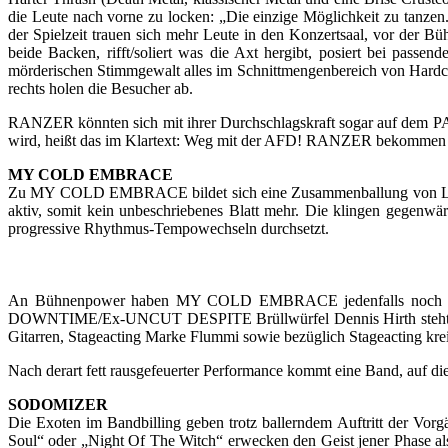
die Leute nach vorne zu locken: „Die einzige Möglichkeit zu tanzen..
der Spielzeit trauen sich mehr Leute in den Konzertsaal, vor der Bü
beide Backen, rifft/soliert was die Axt hergibt, posiert bei passen
mörderischen Stimmgewalt alles im Schnittmengenbereich von Hardcor
rechts holen die Besucher ab.
RANZER könnten sich mit ihrer Durchschlagskraft sogar auf dem 
wird, heißt das im Klartext: Weg mit der AFD! RANZER bekommen zu 
MY COLD EMBRACE
Zu MY COLD EMBRACE bildet sich eine Zusammenballung von Leute
aktiv, somit kein unbeschriebenes Blatt mehr. Die klingen gegenw
progressive Rhythmus-Tempowechseln durchsetzt.
An Bühnenpower haben MY COLD EMBRACE jedenfalls noch immer n
DOWNTIME/Ex-UNCUT DESPITE Brüllwürfel Dennis Hirth steht hier 
Gitarren, Stageacting Marke Flummi sowie bezüglich Stageacting k
Nach derart fett rausgefeuerter Performance kommt eine Band, auf di
SODOMIZER
Die Exoten im Bandbilling geben trotz ballerndem Auftritt der Vo
Soul“ oder „Night Of The Witch“ erwecken den Geist jener Phas