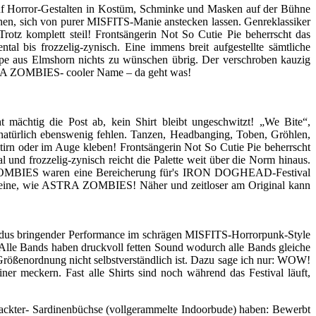
ünf Horror-Gestalten in Kostüm, Schminke und Masken auf der Bühne
hen, sich von purer MISFITS-Manie anstecken lassen. Genreklassiker
otz komplett steil! Frontsängerin Not So Cutie Pie beherrscht das
tal bis frozzelig-zynisch. Eine immens breit aufgestellte sämtliche
uppe aus Elmshorn nichts zu wünschen übrig. Der verschroben kauzig
STRA ZOMBIES- cooler Name – da geht was!
ächtig die Post ab, kein Shirt bleibt ungeschwitzt! „We Bite“,
natürlich ebenswenig fehlen. Tanzen, Headbanging, Toben, Gröhlen,
irn oder im Auge kleben! Frontsängerin Not So Cutie Pie beherrscht
l und frozzelig-zynisch reicht die Palette weit über die Norm hinaus.
A ZOMBIES waren eine Bereicherung für's IRON DOGHEAD-Festival
 keine, wie ASTRA ZOMBIES! Näher und zeitloser am Original kann
modus bringender Performance im schrägen MISFITS-Horrorpunk-Style
le Bands haben druckvoll fetten Sound wodurch alle Bands gleiche
 Größenordnung nicht selbstverständlich ist. Dazu sage ich nur: WOW!
iner meckern. Fast alle Shirts sind noch während das Festival läuft,
lgepackter- Sardinenbüchse (vollgerammelte Indoorbude) haben: Bewerbt