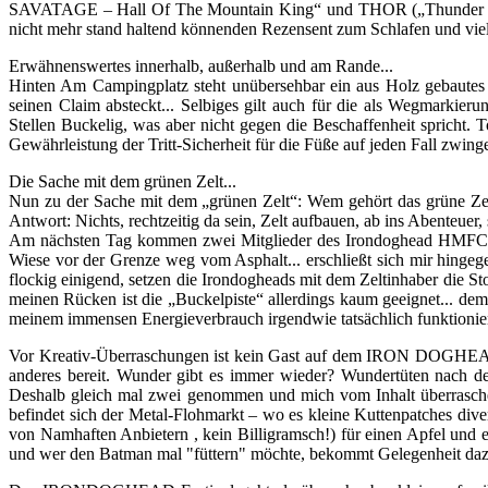
SAVATAGE – Hall Of The Mountain King“ und THOR („Thunder in Th
nicht mehr stand haltend könnenden Rezensent zum Schlafen und viel
Erwähnenswertes innerhalb, außerhalb und am Rande...
Hinten Am Campingplatz steht unübersehbar ein aus Holz gebaut
seinen Claim absteckt... Selbiges gilt auch für die als Wegmarkier
Stellen Buckelig, was aber nicht gegen die Beschaffenheit spricht. T
Gewährleistung der Tritt-Sicherheit für die Füße auf jeden Fall zwinge
Die Sache mit dem grünen Zelt...
Nun zu der Sache mit dem „grünen Zelt“: Wem gehört das grüne Zelt,
Antwort: Nichts, rechtzeitig da sein, Zelt aufbauen, ab ins Abenteuer,
Am nächsten Tag kommen zwei Mitglieder des Irondoghead HMFC, erklä
Wiese vor der Grenze weg vom Asphalt... erschließt sich mir hingeg
flockig einigend, setzen die Irondogheads mit dem Zeltinhaber die St
meinen Rücken ist die „Buckelpiste“ allerdings kaum geeignet... dem 
meinem immensen Energieverbrauch irgendwie tatsächlich funktionier
Vor Kreativ-Überraschungen ist kein Gast auf dem IRON DOGHEAD-Fe
anderes bereit. Wunder gibt es immer wieder? Wundertüten nach 
Deshalb gleich mal zwei genommen und mich vom Inhalt überrasche
befindet sich der Metal-Flohmarkt – wo es kleine Kuttenpatches dive
von Namhaften Anbietern , kein Billigramsch!) für einen Apfel und ei
und wer den Batman mal "füttern" möchte, bekommt Gelegenheit daz