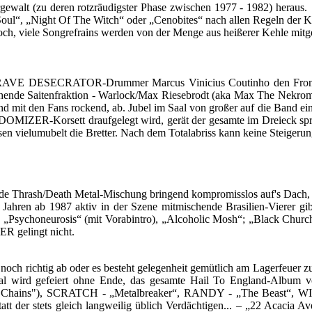
deren rotzräudigster Phase zwischen 1977 - 1982) heraus. Die 
oul“, „Night Of The Witch“ oder „Cenobites“ nach allen Regeln der Ku
och, viele Songrefrains werden von der Menge aus heißerer Kehle mitge
r als GRAVE DESECRATOR-Drummer Marcus Vinicius Coutinho den F
ehende Saitenfraktion - Warlock/Max Riesebrodt (aka Max The Nekroman
d mit den Fans rockend, ab. Jubel im Saal von großer auf die Band
ZER-Korsett draufgelegt wird, gerät der gesamte im Dreieck sp
en vielumubelt die Bretter. Nach dem Totalabriss kann keine Steigerun
nde Thrash/Death Metal-Mischung bringend kompromisslos auf's Dach
7 Jahren ab 1987 aktiv in der Szene mitmischende Brasilien-Vierer g
„Psychoneurosis“ (mit Vorabintro), „Alcoholic Mosh“; „Black Church“
R gelingt nicht.
noch richtig ab oder es besteht gelegenheit gemütlich am Lagerfeuer z
etal wird gefeiert ohne Ende, das gesamte Hail To England-Album
and Chains"), SCRATCH - „Metalbreaker“, RANDY - „The Beast“,
statt der stets gleich langweilig üblich Verdächtigen... – „22 Acaci