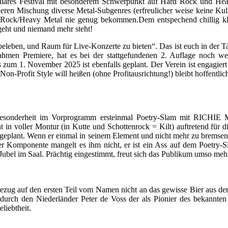
äres Festival mit besonderem Schwerpunkt auf Hard Rock und Heav
eren Mischung diverse Metal-Subgenres (erfreulicher weise keine Kult
rd Rock/Heavy Metal nie genug bekommen.Dem entspechend chillig kli
geht und niemand mehr steht!
n zu beleben, und Raum für Live-Konzerte zu bieten“. Das ist euch in
n Premiere, hat es bei der stattgefundenen 2. Auflage noch wesen
um 1. November 2025 ist ebenfalls geplant. Der Verein ist engagiert 
 Non-Profit Style will heißen (ohne Profitausrichtung!) bleibt hoffentl
s Besonderheit im Vorprogramm ersteinmal Poetry-Slam mit RICHIE 
cht in voller Montur (in Kutte und Schottenrock = Kilt) auftretend fü
geplant. Wenn er einmal in seinem Element und nicht mehr zu bremsen is
er Komponente mangelt es ihm nicht, er ist ein Ass auf dem Poetry-S
Jubel im Saal. Prächtig eingestimmt, freut sich das Publikum umso meh
 auf den ersten Teil vom Namen nicht an das gewisse Bier aus de
rch den Niederländer Peter de Voss der als Pionier des bekannten F
liebtheit.