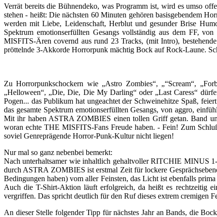
Verrät bereits die Bühnendeko, was Programm ist, wird es umso of
stehen - heißt: Die nächsten 60 Minuten gehören basisgebendem Hor
werden mit Liebe, Leidenschaft, Herblut und gesunder Brise Humor
Spektrum emotionserfüllten Gesangs vollständig aus dem FF, von lie
MISFITS-Ären covernd aus rund 23 Tracks, (mit Intro), bestehende 
pröttelnde 3-Akkorde Horrorpunk mächtig Bock auf Rock-Laune. Sch
Zu Horrorpunkschockern wie „Astro Zombies“, „“Scream“, „Forbi
„Helloween“, „Die, Die, Die My Darling“ oder „Last Caress“ dürfe
Pogen... das Publikum hat ungeachtet der Schweinehitze Spaß, feie
das gesamte Spektrum emotionserfüllten Gesangs, von aggro, einfühlsa
Mit ihr haben ASTRA ZOMBIES einen tollen Griff getan. Band u
woran echte THE MISFITS-Fans Freude haben. - Fein! Zum Schluß 
soviel Genreprägende Horror-Punk-Kultur nicht liegen!
Nur mal so ganz nebenbei bemerkt:
Nach unterhaltsamer wie inhaltlich gehaltvoller RITCHIE MINUS 1-
durch ASTRA ZOMBIES ist erstmal Zeit für lockere Gesprächsebene
Bedingungen haben) vom aller Feinsten, das Licht ist ebenfalls prim
Auch die T-Shirt-Aktion läuft erfolgreich, da heißt es rechtzeitig 
vergriffen. Das spricht deutlich für den Ruf dieses extrem cremigen F
An dieser Stelle folgender Tipp für nächstes Jahr an Bands, die Bock