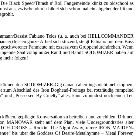
Black-Speed/Thrash n' Roll Fangemeinde klinkt zu oldschool as
nst aus, zwischendurch bildet sich schon mal ein abgehender Pit und
gröhlt.
rontmann/Bassist Fabiano Teles (u. a. auch bei HELLCOMMANDER
cer) leisten ganze Arbeit sich stüzend, steigt Fabiano mit dem Bass
 eingeschworener Fanmeute mit exzessivem Gruppendurchdrehen. Wenn
ringende Saal völlig außer Rand und Band! SODOMIZER haben auf
g mehr folgen!
, können den SODOMIZER-Gig danach allerdings nicht mehr toppen.
ibt zum Abschluß des Iron Doghead-Freitags bei rotzräudig rumpelnd
 und „Possessed By Cruelty“ alles, kann zumindest noch einen Teil
u klönen, gepflegte Konversation zu betreiben und zu chillen. Drinnen
 von MANOWAR steht auf dem Plan, viele Undergroundraries alter
 WITCH CROSS – Rockin' The Night Away, rarere IRON MAIDEN-
a Avenue“ bis über die Goddess Of Desire-Metalhymne – Metal Forever,