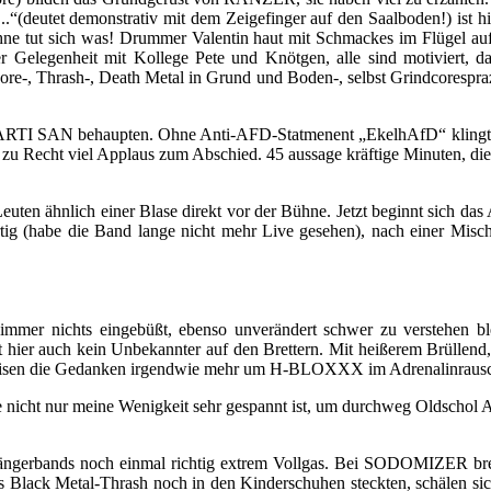
.“(deutet demonstrativ mit dem Zeigefinger auf den Saalboden!) ist hier
hne tut sich was! Drummer Valentin haut mit Schmackes im Flügel auf 
der Gelegenheit mit Kollege Pete und Knötgen, alle sind motiviert, d
e-, Thrash-, Death Metal in Grund und Boden-, selbst Grindcorespraz
PARTI SAN behaupten. Ohne Anti-AFD-Statmenent „EkelhAfD“ klingt
Recht viel Applaus zum Abschied. 45 aussage kräftige Minuten, die a
n ähnlich einer Blase direkt vor der Bühne. Jetzt beginnt sich d
ärtig (habe die Band lange nicht mehr Live gesehen), nach einer Mis
ichts eingebüßt, ebenso unverändert schwer zu verstehen bleibt
auch kein Unbekannter auf den Brettern. Mit heißerem Brüllend, 
reisen die Gedanken irgendwie mehr um H-BLOXXX im Adrenalinrausch 
e nicht nur meine Wenigkeit sehr gespannt ist, um durchweg Oldschol A
rgängerbands noch einmal richtig extrem Vollgas. Bei SODOMIZER br
e als Black Metal-Thrash noch in den Kinderschuhen steckten, s