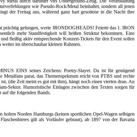
y Metal durch darunter viel Underground-Zeug. Die Veranstaltung
urverfehlungen wie Pseudo-Rock/Metal beinhaltet, sondern all jenen
ngt der Freitag aus, während ganz hart gesottene in die Nacht ihre
 der Tat prächtig gelungen, werte IRONDOGHEADS! Feierte das 1. IRON
tlich mehr Standfestigkeit will heißen Struktur bekommen. Eine
und fleißig aktiv entsprechende Konzert-Tickets für den Event sollen
ich weiter im überschaubar kleinen Rahmen.
MINUS EINS seines Zeichens: Poetry-Slayer. Da ist für genügend
r die Metalfans parat, das Themenspektrum reicht von PTBS und rechte
t, (die Zeit meint es gut mit ihm), hängt noch einen vierten dran. An
lam-Sektor. Humoristische Einlagen zwischen den Texten sorgen für
r auf die folgenden Bands.
m hohen Norden Hamburgs (keinen sportlichen Opel-Wagen selbigen
laschenbieres gilt als Vorläufer gebraut), ab 1897 von der Bavaria