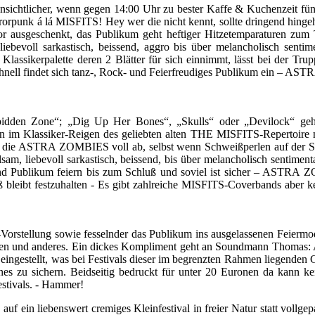
fensichtlicher, wenn gegen 14:00 Uhr zu bester Kaffe & Kuchenzeit f
rorpunk á lá MISFITS! Hey wer die nicht kennt, sollte dringend hinge
 ausgeschenkt, das Publikum geht heftiger Hitzetemparaturen zum Tr
bevoll sarkastisch, beissend, aggro bis über melancholisch sentimen
Klassikerpalette deren 2 Blätter für sich einnimmt, lässt bei der Tr
nell findet sich tanz-, Rock- und Feierfreudiges Publikum ein – A
dden Zone“; „Dig Up Her Bones“, „Skulls“ oder „Devilock“ geht m
n im Klassiker-Reigen des geliebten alten THE MISFITS-Repertoire 
rt die ASTRA ZOMBIES voll ab, selbst wenn Schweißperlen auf der St
m, liebevoll sarkastisch, beissend, bis über melancholisch sentimenta
nd Publikum feiern bis zum Schluß und soviel ist sicher – ASTR
bleibt festzuhalten - Es gibt zahlreiche MISFITS-Coverbands aber
Vorstellung sowie fesselnder das Publikum ins ausgelassenen Feier
n und anderes. Ein dickes Kompliment geht an Soundmann Thomas: Al
a eingestellt, was bei Festivals dieser im begrenzten Rahmen liegenden
eines zu sichern. Beidseitig bedruckt für unter 20 Euronen da kann ke
estivals. - Hammer!
 auf ein liebenswert cremiges Kleinfestival in freier Natur statt vol