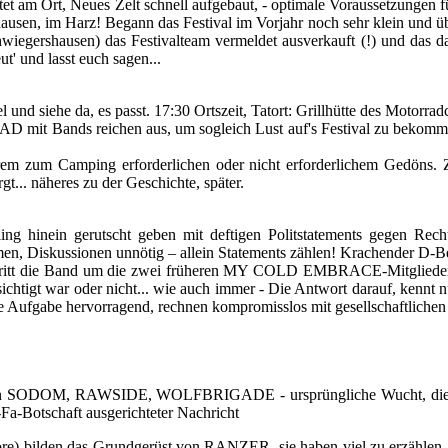
ls erwartet am Ort, Neues Zelt schnell aufgebaut, - optimale Vorauss
sen, im Harz! Begann das Festival im Vorjahr noch sehr klein und über
chwiegershausen) das Festivalteam vermeldet ausverkauft (!) und das 
ut' und lasst euch sagen...
el und siehe da, es passt. 17:30 Ortszeit, Tatort: Grillhütte des Motorr
t Bands reichen aus, um sogleich Lust auf's Festival zu bekommen –
rem zum Camping erforderlichen oder nicht erforderlichem Gedöns.
t... näheres zu der Geschichte, später.
ing hinein gerutscht geben mit deftigen Politstatements gegen R
n, Diskussionen unnötig – allein Statements zählen! Krachender D-Be
 tritt die Band um die zwei früheren MY COLD EMBRACE-Mitglieder Gi
htigt war oder nicht... wie auch immer - Die Antwort darauf, kennt nur
ufgabe hervorragend, rechnen kompromisslos mit gesellschaftlichen Mi
en SODOM, RAWSIDE, WOLFBRIGADE - ursprüngliche Wucht, die nich
-Fa-Botschaft ausgerichteter Nachricht
ore) bilden das Grundgerüst von RANZER, sie haben viel zu erzählen. D