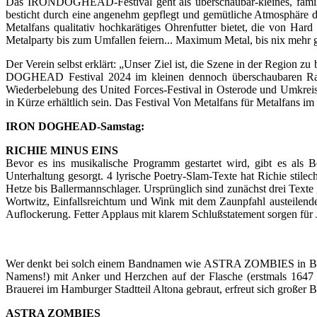
Das IRONDOGHEAD-Festival geht als überschaubar-kleines, famili
besticht durch eine angenehm gepflegt und gemütliche Atmosphäre d
Metalfans qualitativ hochkarätiges Ohrenfutter bietet, die von Ha
Metalparty bis zum Umfallen feiern... Maximum Metal, bis nix mehr 
Der Verein selbst erklärt: „Unser Ziel ist, die Szene in der Regio
DOGHEAD Festival 2024 im kleinen dennoch überschaubaren Rahme
Wiederbelebung des United Forces-Festival in Osterode und Umkreis z
in Kürze erhältlich sein. Das Festival Von Metalfans für Metalfans im
IRON DOGHEAD-Samstag:
RICHIE MINUS EINS
Bevor es ins musikalische Programm gestartet wird, gibt es al
Unterhaltung gesorgt. 4 lyrische Poetry-Slam-Texte hat Richie stile
Hetze bis Ballermannschlager. Ursprünglich sind zunächst drei Texte 
Wortwitz, Einfallsreichtum und Wink mit dem Zaunpfahl austeilend
Auflockerung. Fetter Applaus mit klarem Schlußstatement sorgen für 
Wer denkt bei solch einem Bandnamen wie ASTRA ZOMBIES in Bezug
Namens!) mit Anker und Herzchen auf der Flasche (erstmals 1647 du
Brauerei im Hamburger Stadtteil Altona gebraut, erfreut sich großer Be
ASTRA ZOMBIES