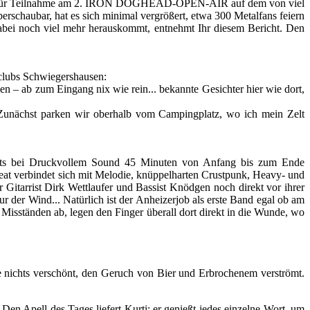
etzungen für Teilnahme am 2. IRON DOGHEAD-OPEN-AIR auf dem von viel
schaubar, hat es sich minimal vergrößert, etwa 300 Metalfans feiern
dabei noch viel mehr herauskommt, entnehmt Ihr diesem Bericht. Den
adclubs Schwiegershausen:
 ab zum Eingang nix wie rein... bekannte Gesichter hier wie dort,
 Zunächst parken wir oberhalb vom Campingplatz, wo ich mein Zelt
echts bei Druckvollem Sound 45 Minuten von Anfang bis zum Ende
at verbindet sich mit Melodie, knüppelharten Crustpunk, Heavy- und
tarrist Dirk Wettlaufer und Bassist Knödgen noch direkt vor ihrer
 der Wind... Natürlich ist der Anheizerjob als erste Band egal ob am
sständen ab, legen den Finger überall dort direkt in die Wunde, wo
ts verschönt, den Geruch von Bier und Erbrochenem verströmt.
en Apell des Tages liefert Kurti; er genießt jedes einzelne Wort, um