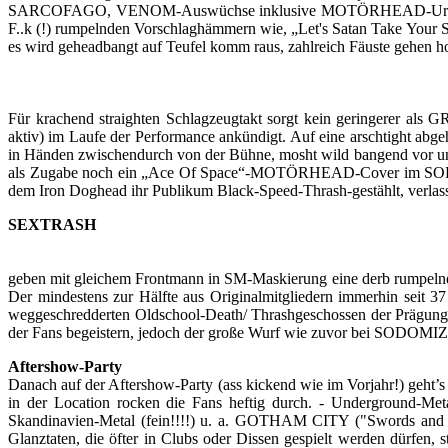
SARCOFAGO, VENOM-Auswüchse inklusive MOTÖRHEAD-Urgewalt (zu 
F..k (!) rumpelnden Vorschlaghämmern wie, „Let's Satan Take Your S
es wird geheadbangt auf Teufel komm raus, zahlreich Fäuste gehen h
Für krachend straighten Schlagzeugtakt sorgt kein geringere
aktiv) im Laufe der Performance ankündigt. Auf eine arschtight abg
in Händen zwischendurch von der Bühne, mosht wild bangend vor un
als Zugabe noch ein „Ace Of Space“-MOTÖRHEAD-Cover im SODOMI
dem Iron Doghead ihr Publikum Black-Speed-Thrash-gestählt, verlass
SEXTRASH
geben mit gleichem Frontmann in SM-Maskierung eine derb rumpel
Der mindestens zur Hälfte aus Originalmitgliedern immerhin seit 3
weggeschredderten Oldschool-Death/ Thrashgeschossen der Prägung 
der Fans begeistern, jedoch der große Wurf wie zuvor bei SODOMIZE
Aftershow-Party
Danach auf der Aftershow-Party (ass kickend wie im Vorjahr!) geht’s 
in der Location rocken die Fans heftig durch. - Underground-M
Skandinavien-Metal (fein!!!!) u. a. GOTHAM CITY ("Swords 
Glanztaten, die öfter in Clubs oder Dissen gespielt werden dürfen, 