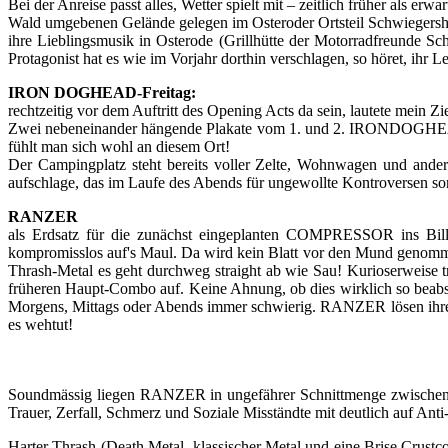
Bei der Anreise passt alles, Wetter spielt mit – zeitlich früher a
Wald umgebenen Gelände gelegen im Osteroder Ortsteil Schwiegershau
ihre Lieblingsmusik in Osterode (Grillhütte der Motorradfreunde S
Protagonist hat es wie im Vorjahr dorthin verschlagen, so höret, ihr Le
IRON DOGHEAD-Freitag:
rechtzeitig vor dem Auftritt des Opening Acts da sein, lautete mein Zi
Zwei nebeneinander hängende Plakate vom 1. und 2. IRONDOGHEAD mi
fühlt man sich wohl an diesem Ort!
Der Campingplatz steht bereits voller Zelte, Wohnwagen und ande
aufschlage, das im Laufe des Abends für ungewollte Kontroversen sorg
RANZER
als Erdsatz für die zunächst eingeplanten COMPRESSOR ins Bill
kompromisslos auf's Maul. Da wird kein Blatt vor den Mund genomme
Thrash-Metal es geht durchweg straight ab wie Sau! Kurioserweise
früheren Haupt-Combo auf. Keine Ahnung, ob dies wirklich so beabsic
Morgens, Mittags oder Abends immer schwierig. RANZER lösen ihre A
es wehtut!
Soundmässig liegen RANZER in ungefährer Schnittmenge zwisch
Trauer, Zerfall, Schmerz und Soziale Misständte mit deutlich auf Anti
Harter Thrash (Death Metal, klassischer Metal und eine Brise Crustc