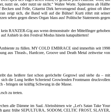
, nutzt sie, oder nutzt sie nicht.“ Wahre Worte. Spätestens ab Hälfte
Becken und Felle, Gitarrist Dirk hervorragend drauf, grinst oft über
aran zeigt sich, die Band will auf die Bühne! Kurti röhrt mit seiner
zen sehen gegen dieses Organ blass aus! Politische Statements gegen
 kein RANZER-Gig aus wenn demonstrativ der Mittelfinger gehoben
uf Anhieb in den Festival Modus hinein katapultierten!
as Ambiente zu füllen. MY COLD EMBRACE sind immerhin seit 1998
chung aus Thrash-, Hardcore, Groove und Death Metal zeitweise von
 das heißere fast schon geröchelte Gegrowl und siehe da – mit
sich die Lung heißer Schreiend Growlenden Frontmann druckvollen
- bringen sie kräftig Schwung in die Masse.
rsch zu treten.
echen alle Dämme im Saal. Abrissbirnen wie „Let's Satan Take Your
chälen sich ganz frühe SEPULTURA, SODOM, CELTIC FROST, SLAYER,