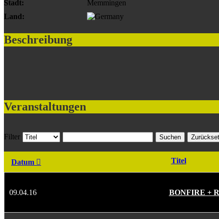
Stadt:
Memmingen
Land:
Beschreibung
Veranstaltungen
Filter
Suchen
Zurückse
Titel
Datum
09.04.16
BONFIRE + 