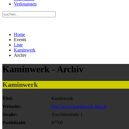
Verlosungen
Home
Events
Liste
Kaminwerk
Archiv
Kaminwerk - Archiv
Kaminwerk
Titel:
Kaminwerk
Webseite:
http://www.kaminwerk-mm.de
Straße:
Anschützstraße 1
Postleitzahl:
87700