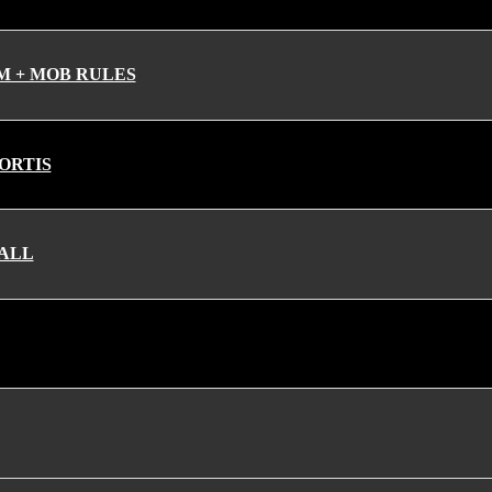
M + MOB RULES
ORTIS
ALL