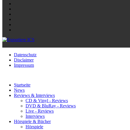
Datenschutz
Disclaimer
Impressum
Startseite
News
Reviews & Interviews
CD & Vinyl - Reviews
DVD & BluRay - Reviews
Live - Reviews
Interviews
Hörspiele & Bücher
Hörspiele