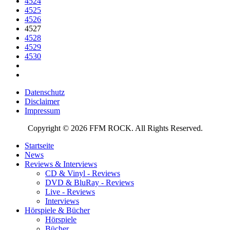
4524
4525
4526
4527
4528
4529
4530
Datenschutz
Disclaimer
Impressum
Copyright © 2026 FFM ROCK. All Rights Reserved.
Startseite
News
Reviews & Interviews
CD & Vinyl - Reviews
DVD & BluRay - Reviews
Live - Reviews
Interviews
Hörspiele & Bücher
Hörspiele
Bücher