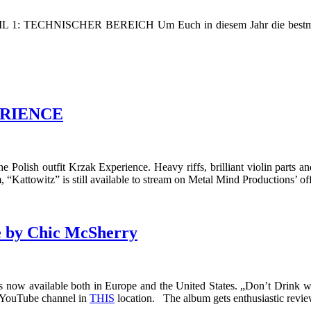
! TEIL 1: TECHNISCHER BEREICH Um Euch in diesem Jahr die bestmög
PERIENCE
Polish outfit Krzak Experience. Heavy riffs, brilliant violin parts and
m, “Kattowitz” is still available to stream on Metal Mind Productions’ o
 by Chic McSherry
ow available both in Europe and the United States. „Don’t Drink wit
al YouTube channel in
THIS
location. The album gets enthusiastic revie