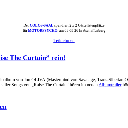
Der
COLOS-SAAL
spendiert 2 x 2 Gästelistenplätze
für
MOTORPSYCHO
, am 09.09.26 in Aschaffenburg
Teilnehmen
se The Curtain” rein!
 Soloalbum von Jon OLIVA (Mastermind von Savatage, Trans-Siberian Orc
e aller Songs von „Raise The Curtain“ hören im neuen
Albumtrailer
hör
en