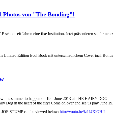
 Photos von "The Bonding"!
chon seit Jahren eine fixe Institution. Jetzt präsentieren sie ihr ne
 Limited Edition Ecol Book mit unterschiedlichem Cover incl. Bonus
ow
this summer to happen on 19th June 2013 at THE HAIRY DOG in De
y Dog in the heart of the city! Come on over and see us play June 19
by JOE STUMP can be viewed below:
http://youtu.be/fz1J4XlGHtI