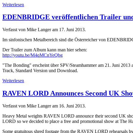
Weiterlesen
EDENBRIDGE veröffentlichen Trailer und
Verfasst von Mike Langer am
17. Juni 2013
.
Im sinfonischen Metalbereich sind die Österreicher von EDENBRIDGE s
Der Trailer zum Album kann man hier sehen:
http://youtu.be/M4qMCnYeQbg
"The Bonding" erscheint über SPV/Steamhammer am 21. Juni 2013 als
Track, Standard Version und Download.
Weiterlesen
RAVEN LORD Announces Second UK Sh
Verfasst von Mike Langer am
16. Juni 2013
.
Heavy Metal weights RAVEN LORD announce their second UK show 
LORD so we decided to place a free and promotional show at The Hair
Some gratuitous shred footage from the RAVEN LORD rehearsals 