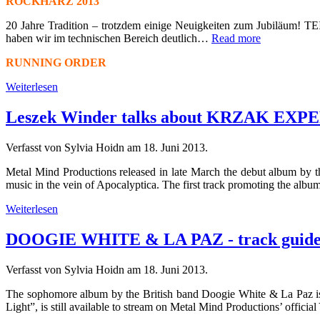
ROCKHARZ 2013
20 Jahre Tradition – trotzdem einige Neuigkeiten zum Jubiläum
haben wir im technischen Bereich deutlich…
Read more
RUNNING ORDER
Weiterlesen
Leszek Winder talks about KRZAK EX
Verfasst von Sylvia Hoidn am
18. Juni 2013
.
Metal Mind Productions released in late March the debut album by the 
music in the vein of Apocalyptica. The first track promoting the albu
Weiterlesen
DOOGIE WHITE & LA PAZ - track guide
Verfasst von Sylvia Hoidn am
18. Juni 2013
.
The sophomore album by the British band Doogie White & La Paz is n
Light”, is still available to stream on Metal Mind Productions’ offici