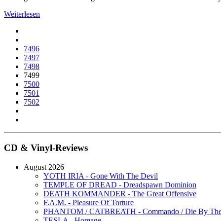
Weiterlesen
7496
7497
7498
7499
7500
7501
7502
CD & Vinyl-Reviews
August 2026
YOTH IRIA - Gone With The Devil
TEMPLE OF DREAD - Dreadspawn Dominion
DEATH KOMMANDER - The Great Offensive
F.A.M. - Pleasure Of Torture
PHANTOM / CATBREATH - Commando / Die By The 
TESLA - Homage