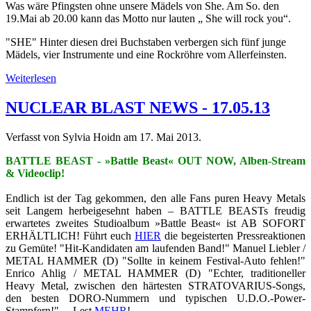
Was wäre Pfingsten ohne unsere Mädels von She. Am So. den
19.Mai ab 20.00 kann das Motto nur lauten „ She will rock you“.
"SHE" Hinter diesen drei Buchstaben verbergen sich fünf junge
Mädels, vier Instrumente und eine Rockröhre vom Allerfeinsten.
Weiterlesen
NUCLEAR BLAST NEWS - 17.05.13
Verfasst von Sylvia Hoidn am
17. Mai 2013
.
BATTLE BEAST - »Battle Beast« OUT NOW, Alben-Stream
& Videoclip!
Endlich ist der Tag gekommen, den alle Fans puren Heavy Metals
seit Langem herbeigesehnt haben – BATTLE BEASTs freudig
erwartetes zweites Studioalbum »Battle Beast« ist AB SOFORT
ERHÄLTLICH! Führt euch
HIER
die begeisterten Pressreaktionen
zu Gemüte! "Hit-Kandidaten am laufenden Band!" Manuel Liebler /
METAL HAMMER (D) "Sollte in keinem Festival-Auto fehlen!"
Enrico Ahlig / METAL HAMMER (D) "Echter, traditioneller
Heavy Metal, zwischen den härtesten STRATOVARIUS-Songs,
den besten DORO-Nummern und typischen U.D.O.-Power-
Stampfern!" ... Lest
MEHR
!