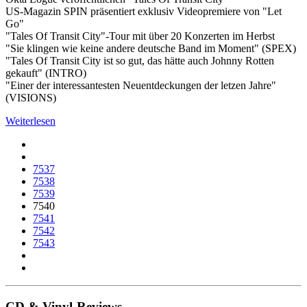
US-Magazin SPIN präsentiert exklusiv Videopremiere von "Let
Go"
"Tales Of Transit City"-Tour mit über 20 Konzerten im Herbst
"Sie klingen wie keine andere deutsche Band im Moment" (SPEX)
"Tales Of Transit City ist so gut, das hätte auch Johnny Rotten
gekauft" (INTRO)
"Einer der interessantesten Neuentdeckungen der letzen Jahre"
(VISIONS)
Weiterlesen
7537
7538
7539
7540
7541
7542
7543
CD & Vinyl-Reviews