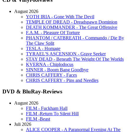
August 2026
YOTH IRIA - Gone With The Devil
TEMPLE OF DREAD - Dreadspawn Dominion
DEATH KOMMANDER - The Great Offensive
F.A.M. - Pleasure Of Torture
PHANTOM / CATBREATH - Commando / Die By
The Claw Split
TESLA - Homage
TYRAEL'S ASCENSION - Grave Seeker
STAY DEAD - Beneath The Weight Of The Worlds
KVERNA - Chiplodocus
SINNER - Boom Bang Goodbye
CHRIS CAFFERY - Faces
CHRIS CAFFERY - Pins and Needles
DVD & BluRay-Reviews
August 2026
FILM - Fuckham Hall
FILM -Return To Silent Hill
FILM -Beast
Juli 2026
ALICE COOPER - A Paranormal Evening At The