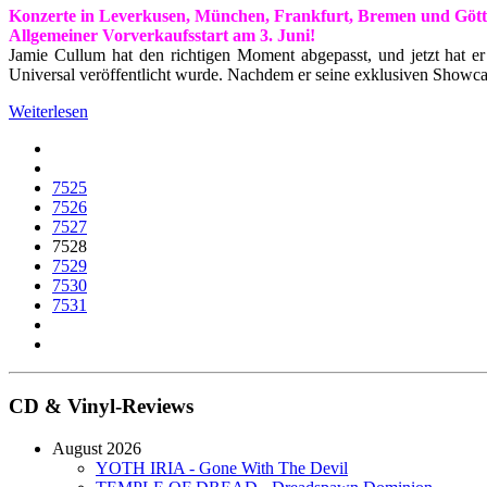
Konzerte in Leverkusen, München, Frankfurt, Bremen und Götti
Allgemeiner Vorverkaufsstart am 3. Juni!
Jamie Cullum hat den richtigen Moment abgepasst, und jetzt hat e
Universal veröffentlicht wurde. Nachdem er seine exklusiven Showc
Weiterlesen
7525
7526
7527
7528
7529
7530
7531
CD & Vinyl-Reviews
August 2026
YOTH IRIA - Gone With The Devil