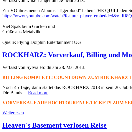
Verfasst von Mike Langer am
28. Mai 2013
.
Zur VÖ ihres neuen Albums "Tigerblood" haben THE QUILL den Song 
https://www.youtube.com/watch?feature=player_embedded&v=Ri8Q7
Viel Spaß beim Gucken und
Grüße aus Metalville...
Quelle: Flying Dolphin Entertainment UG
ROCKHARZ: Vorverkauf, Billing und Mobi
Verfasst von Sylvia Hoidn am
28. Mai 2013
.
BILLING KOMPLETT! COUNTDOWN ZUM ROCKHARZ L
Noch 45 Tage, dann startet das ROCKHARZ 2013 in sein 20. Jubiläum
Die Bands…
Read more
VORVERKAUF AUF HOCHTOUREN! E-TICKETS ZUM SE
Weiterlesen
Heaven`s Basement verlosen Reise