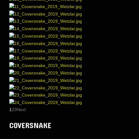
1
2
3
Next
COVERSNAKE