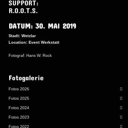
SUPPORT:
R.O.O.T.S.
DATUM: 30. MAI 2019
Stadt: Wetzlar
Location: Event Werkstatt
Fotograf: Hans W. Rock
AdmirorGallery 5.1.1
, author/s
Vasiljevski
&
Kekeljevic
.
Website secured by Security Audit Systems, visit our cyber security
website
Fotogalerie
Fotos 2026
Fotos 2025
Fotos 2024
Fotos 2023
Fotos 2022